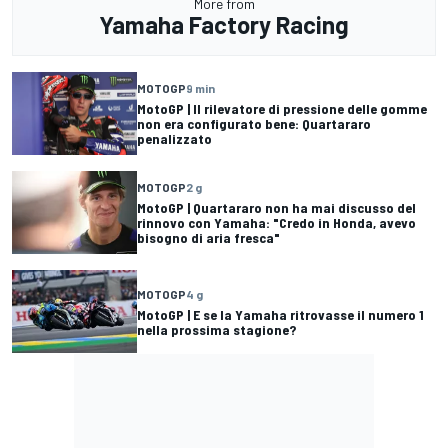
More from
Yamaha Factory Racing
MOTOGP
9 min
MotoGP | Il rilevatore di pressione delle gomme
non era configurato bene: Quartararo
penalizzato
MOTOGP
2 g
MotoGP | Quartararo non ha mai discusso del
rinnovo con Yamaha: "Credo in Honda, avevo
bisogno di aria fresca"
MOTOGP
4 g
MotoGP | E se la Yamaha ritrovasse il numero 1
nella prossima stagione?