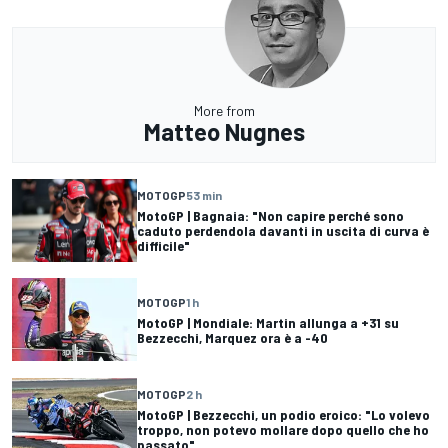
More from
Matteo Nugnes
MOTOGP
53 min
MotoGP | Bagnaia: "Non capire perché sono
caduto perdendola davanti in uscita di curva è
difficile"
MOTOGP
1 h
MotoGP | Mondiale: Martin allunga a +31 su
Bezzecchi, Marquez ora è a -40
MOTOGP
2 h
MotoGP | Bezzecchi, un podio eroico: "Lo volevo
troppo, non potevo mollare dopo quello che ho
passato"