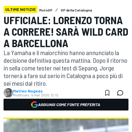
ULTIME NOTIZIE
MotoGP
GP della Catalogna
UFFICIALE: LORENZO TORNA
A CORRERE! SARÀ WILD CARD
A BARCELLONA
La Yamaha e il maiorchino hanno annunciato la
decisione definitiva questa mattina. Dopo il ritorno
in sella come tester nei test di Sepang, Jorge
tornerà a fare sul serio in Catalogna a poco più di
sei mesi dal ritiro.
Matteo Nugnes
Modificato:
5 mar 2020, 12:12
AGGIUNGI COME FONTE PREFERITA