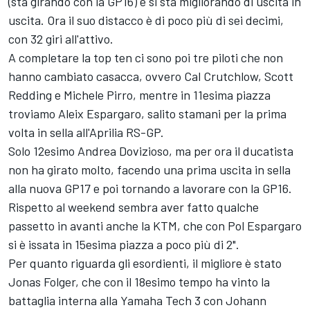
(sta girando con la GP16) e si sta migliorando di uscita in
uscita. Ora il suo distacco è di poco più di sei decimi,
con 32 giri all'attivo.
A completare la top ten ci sono poi tre piloti che non
hanno cambiato casacca, ovvero Cal Crutchlow, Scott
Redding e Michele Pirro, mentre in 11esima piazza
troviamo Aleix Espargaro, salito stamani per la prima
volta in sella all'Aprilia RS-GP.
Solo 12esimo Andrea Dovizioso, ma per ora il ducatista
non ha girato molto, facendo una prima uscita in sella
alla nuova GP17 e poi tornando a lavorare con la GP16.
Rispetto al weekend sembra aver fatto qualche
passetto in avanti anche la KTM, che con Pol Espargaro
si è issata in 15esima piazza a poco più di 2".
Per quanto riguarda gli esordienti, il migliore è stato
Jonas Folger, che con il 18esimo tempo ha vinto la
battaglia interna alla Yamaha Tech 3 con Johann