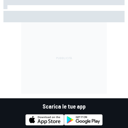
MotoGP | Acosta: "La pista peggiore per KTM, era come
guidare un trapano da cantiere!"
Scarica le tue app