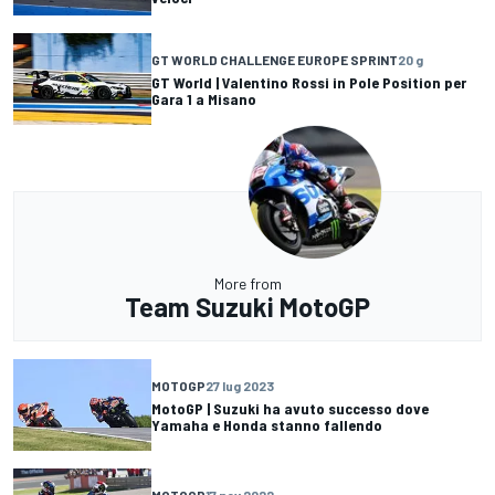
GT WORLD CHALLENGE EUROPE SPRINT
20 g
GT World | Valentino Rossi in Pole Position per
Gara 1 a Misano
More from
Team Suzuki MotoGP
MOTOGP
27 lug 2023
MotoGP | Suzuki ha avuto successo dove
Yamaha e Honda stanno fallendo
MOTOGP
17 nov 2022