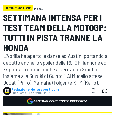
ULTIME NOTIZIE
MotoGP
SETTIMANA INTENSA PER I
TEST TEAM DELLA MOTOGP:
TUTTI IN PISTA TRANNE LA
HONDA
L'Aprilia ha aperto le danze ad Austin, portando al
debutto anche lo spoiler della RS-GP. Iannone ed
Espargaro girano anche a Jerez con Smith e
insieme alla Suzuki di Guintoli. Al Mugello attese
Ducati (Pirro), Yamaha (Folger) e KTM (Kallio).
Redazione Motorsport.com
Pubblicato:
18 apr 2019, 13:44
AGGIUNGI COME FONTE PREFERITA