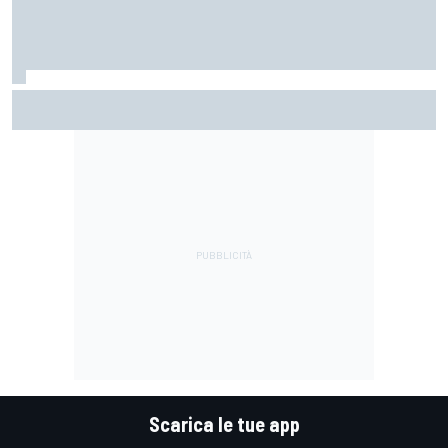
MotoGP | Márquez: "Calo gomma imprevisto, non credo che
con la media domani sarà meglio"
Scarica le tue app