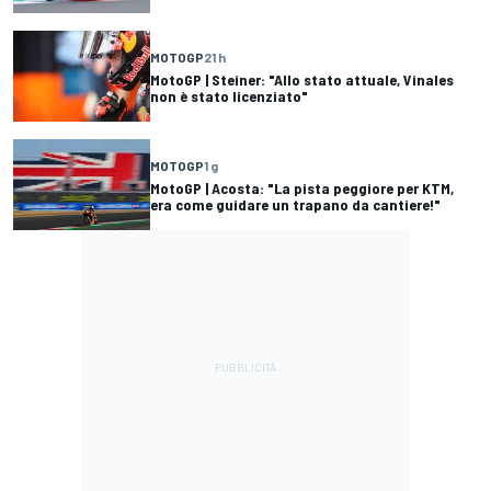
MOTOGP
21 h
MotoGP | Steiner: "Allo stato attuale, Vinales
non è stato licenziato"
MOTOGP
1 g
MotoGP | Acosta: "La pista peggiore per KTM,
era come guidare un trapano da cantiere!"