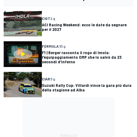
CIGT
2 g
ACI Racing Weekend: ecco le date da segnare
per il 2027
FORMULA 1
3 g
F1 | Berger racconta il rogo di Imola:
l'equipaggiamento OMP che lo salvò da 23
secondi d'inferno
CIAR
3 g
Suzuki Rally Cup: Villardi vince la gara più dura
della stagione ad Alba