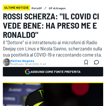
ULTIME NOTIZIE
MotoGP
GP di Aragon
ROSSI SCHERZA: "IL COVID CI
VEDE BENE: HA PRESO ME E
RONALDO"
Il "Dottore" si è intrattenuto ai microfoni di Radio
Deejay con Linus e Nicola Savino, scherzando sulla
sua positività al COVID-19 e raccontando come sta.
Matteo Nugnes
Modificato:
16 ott 2020, 11:40
AGGIUNGI COME FONTE PREFERITA