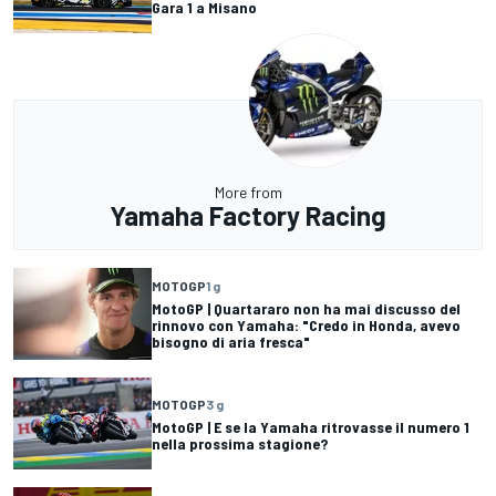
Gara 1 a Misano
More from
Yamaha Factory Racing
MOTOGP
1 g
MotoGP | Quartararo non ha mai discusso del
rinnovo con Yamaha: "Credo in Honda, avevo
bisogno di aria fresca"
MOTOGP
3 g
MotoGP | E se la Yamaha ritrovasse il numero 1
nella prossima stagione?