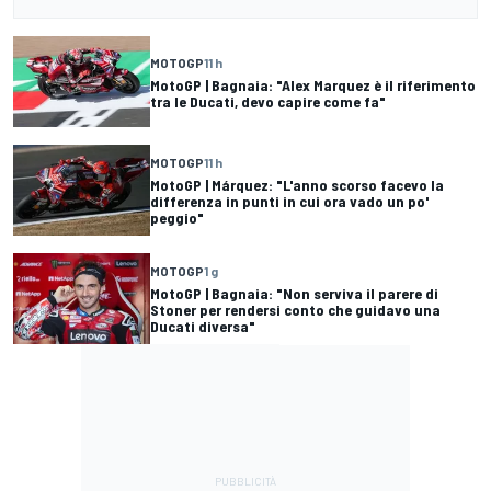
MOTOGP
11 h
MotoGP | Bagnaia: "Alex Marquez è il riferimento
tra le Ducati, devo capire come fa"
MOTOGP
11 h
MotoGP | Márquez: "L'anno scorso facevo la
differenza in punti in cui ora vado un po'
peggio"
MOTOGP
1 g
MotoGP | Bagnaia: "Non serviva il parere di
Stoner per rendersi conto che guidavo una
Ducati diversa"