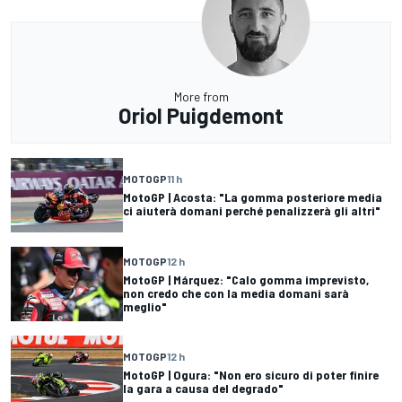
More from
Oriol Puigdemont
MOTOGP
11 h
MotoGP | Acosta: "La gomma posteriore media
ci aiuterà domani perché penalizzerà gli altri"
MOTOGP
12 h
MotoGP | Márquez: "Calo gomma imprevisto,
non credo che con la media domani sarà
meglio"
MOTOGP
12 h
MotoGP | Ogura: "Non ero sicuro di poter finire
la gara a causa del degrado"