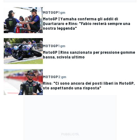
MOTOGP
1 gm
MotoGP | Yamaha conferma gli addii di
Quartararo e Rins: "Fabio resterà sempre una
nostra leggenda"
MOTOGP
1 gm
MotoGP | Rins sanzionato per pressione gomme
bassa, scivola ultimo
MOTOGP
2 gm
Rins: "Ci sono ancora dei posti liberi in MotoGP,
sto aspettando una risposta"