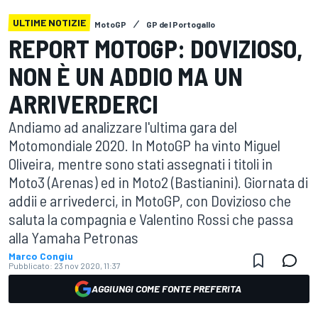
ULTIME NOTIZIE
MotoGP
GP del Portogallo
REPORT MOTOGP: DOVIZIOSO,
NON È UN ADDIO MA UN
ARRIVERDERCI
Andiamo ad analizzare l'ultima gara del
Motomondiale 2020. In MotoGP ha vinto Miguel
Oliveira, mentre sono stati assegnati i titoli in
Moto3 (Arenas) ed in Moto2 (Bastianini). Giornata di
addii e arrivederci, in MotoGP, con Dovizioso che
saluta la compagnia e Valentino Rossi che passa
alla Yamaha Petronas
Marco Congiu
Pubblicato:
23 nov 2020, 11:37
AGGIUNGI COME FONTE PREFERITA