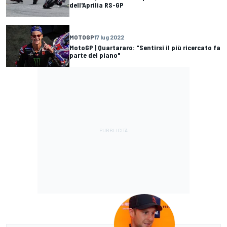
dell'Aprilia RS-GP
MOTOGP
17 lug 2022
MotoGP | Quartararo: "Sentirsi il più ricercato fa
parte del piano"