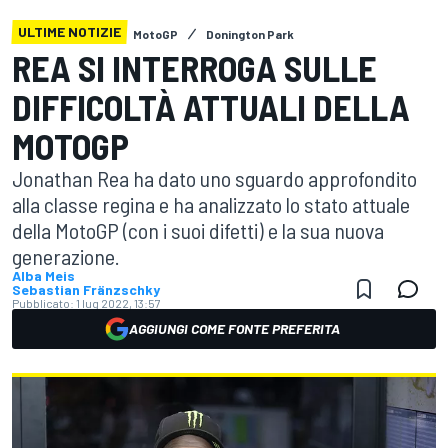
ULTIME NOTIZIE
MotoGP
Donington Park
REA SI INTERROGA SULLE
DIFFICOLTÀ ATTUALI DELLA
MOTOGP
Jonathan Rea ha dato uno sguardo approfondito
alla classe regina e ha analizzato lo stato attuale
della MotoGP (con i suoi difetti) e la sua nuova
generazione.
Alba Meis
Sebastian Fränzschky
Pubblicato:
1 lug 2022, 13:57
AGGIUNGI COME FONTE PREFERITA