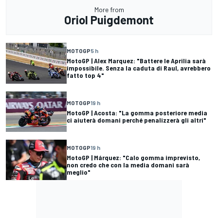
More from
Oriol Puigdemont
MOTOGP
5 h
MotoGP | Alex Marquez: "Battere le Aprilia sarà
impossibile. Senza la caduta di Raul, avrebbero
fatto top 4"
MOTOGP
19 h
MotoGP | Acosta: "La gomma posteriore media
ci aiuterà domani perché penalizzerà gli altri"
MOTOGP
19 h
MotoGP | Márquez: "Calo gomma imprevisto,
non credo che con la media domani sarà
meglio"