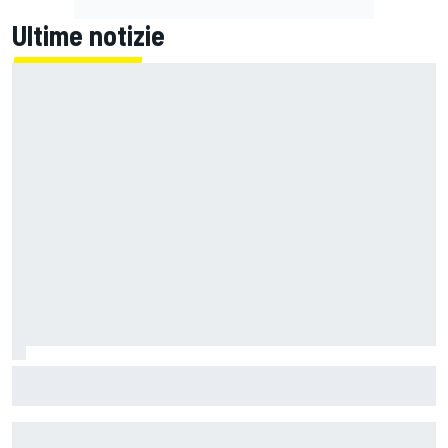
Ultime notizie
MotoGP | Festa Aprilia a Silverstone: trionfa Fernandez
davanti a Martin e ad uno stoico Bezzecchi