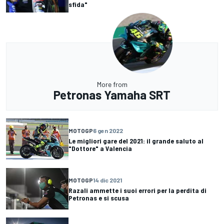
sfida"
More from
Petronas Yamaha SRT
MOTOGP
6 gen 2022
Le migliori gare del 2021: il grande saluto al
"Dottore" a Valencia
MOTOGP
14 dic 2021
Razali ammette i suoi errori per la perdita di
Petronas e si scusa