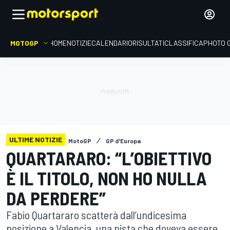
MOTOGP
HOME
NOTIZIE
CALENDARIO
RISULTATI
CLASSIFICA
PHOTO 
ULTIME NOTIZIE
MotoGP
GP d'Europa
QUARTARARO: “L’OBIETTIVO
È IL TITOLO, NON HO NULLA
DA PERDERE”
Fabio Quartararo scatterà dall’undicesima
posizione a Valencia, una pista che doveva essere