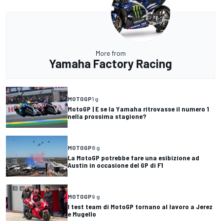
More from
Yamaha Factory Racing
MOTOGP
1 g
MotoGP | E se la Yamaha ritrovasse il numero 1
nella prossima stagione?
MOTOGP
8 g
La MotoGP potrebbe fare una esibizione ad
Austin in occasione del GP di F1
MOTOGP
9 g
I test team di MotoGP tornano al lavoro a Jerez
e Mugello