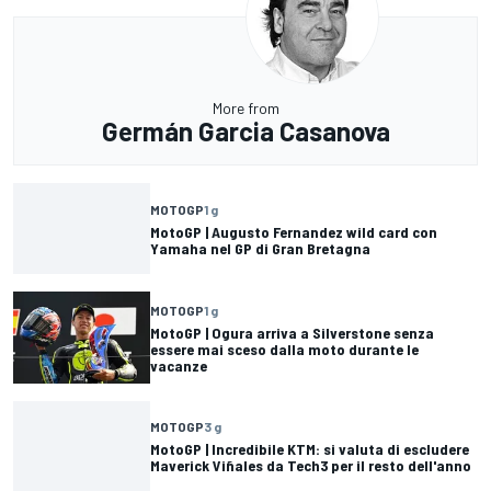
More from
Germán Garcia Casanova
MOTOGP
1 g
MotoGP | Augusto Fernandez wild card con
Yamaha nel GP di Gran Bretagna
MOTOGP
1 g
MotoGP | Ogura arriva a Silverstone senza
essere mai sceso dalla moto durante le
vacanze
MOTOGP
3 g
MotoGP | Incredibile KTM: si valuta di escludere
Maverick Viñales da Tech3 per il resto dell'anno