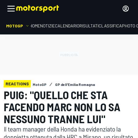
MOTOGP
HOME
NOTIZIE
CALENDARIO
RISULTATI
CLASSIFICA
PHOTO 
REACTIONS
MotoGP
GP dell'Emilia Romagna
PUIG: "QUELLO CHE STA
FACENDO MARC NON LO SA
NESSUNO TRANNE LUI"
Il team manager della Honda ha evidenziato la
doppietta ottenuta dalla HRC a Misano, un risultato