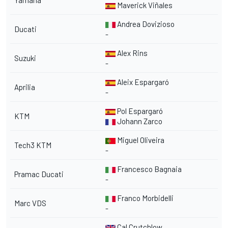
Yamaha
Maverick Viñales
Andrea Dovizioso
Ducati
-
Alex Rins
Suzuki
-
Aleix Espargaró
Aprilia
-
Pol Espargaró
KTM
Johann Zarco
Miguel Oliveira
Tech3 KTM
-
Francesco Bagnaia
Pramac Ducati
-
Franco Morbidelli
Marc VDS
-
Cal Crutchlow