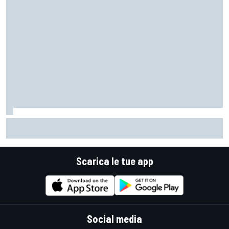
MotoGP | Acosta: "La pista peggiore per KTM, era come
guidare un trapano da cantiere!"
Scarica le tue app
Social media