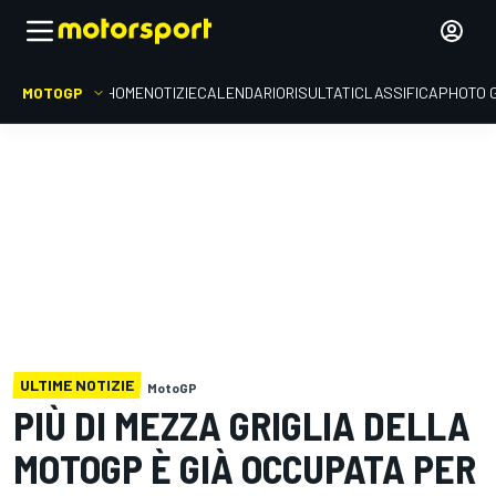
MOTOGP
HOME
NOTIZIE
CALENDARIO
RISULTATI
CLASSIFICA
PHOTO 
ULTIME NOTIZIE
MotoGP
PIÙ DI MEZZA GRIGLIA DELLA
MOTOGP È GIÀ OCCUPATA PER