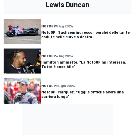
Lewis Duncan
MOTOGP
5 lug 2024
MotoGP | Sachsenring: ecco i perché delle tante
cadute nelle curve a destra
MOTOGP
4 lug 2024
Hamilton ammette: "La MotoGP mi interessa.
Tutto è possibile"
MOTOGP
20 giu 2024
MotoGP | Marquez: "Oggi è difficile avere una
carriera lunga"