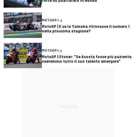
forte su Quartararo in Honda
MOTOGP
4 g
MotoGP | E se la Yamaha ritrovasse il numero 1
nella prossima stagione?
MOTOGP
5 g
MotoGP | Stoner: "Se Acosta fosse più paziente,
vedremmo tutto il suo talento emergere"