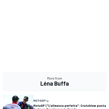
More from
Léna Buffa
MOTOGP
1 g
MotoGP | "L'alleanza perfetta": Crutchlow punta