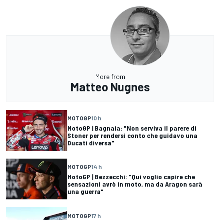
More from
Matteo Nugnes
MOTOGP
10 h
MotoGP | Bagnaia: "Non serviva il parere di
Stoner per rendersi conto che guidavo una
Ducati diversa"
MOTOGP
14 h
MotoGP | Bezzecchi: "Qui voglio capire che
sensazioni avrò in moto, ma da Aragon sarà
una guerra"
MOTOGP
17 h