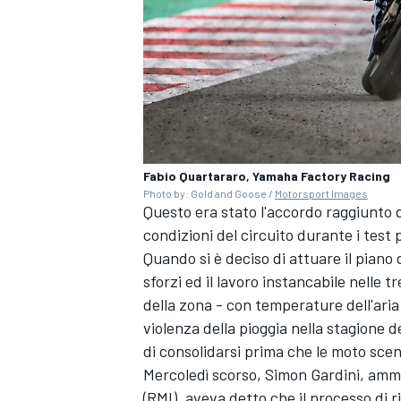
Fabio Quartararo, Yamaha Factory Racing
Photo by: Gold and Goose /
Motorsport Images
Questo era stato l'accordo raggiunto do
condizioni del circuito durante i tes
Quando si è deciso di attuare il pian
sforzi ed il lavoro instancabile nelle 
della zona - con temperature dell'aria 
violenza della pioggia nella stagione 
MONOMARCA
di consolidarsi prima che le moto scend
Mercoledì scorso, Simon Gardini, amm
(RMI), aveva detto che il processo di