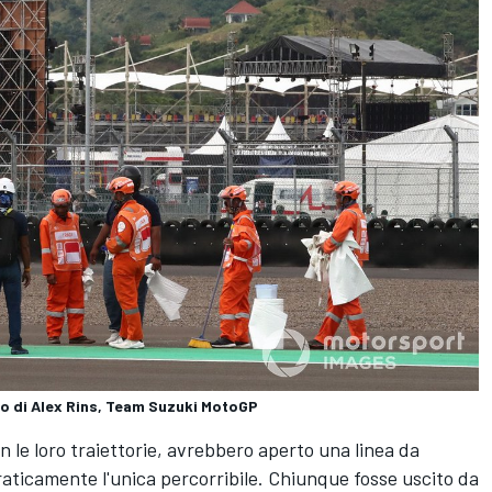
lio di Alex Rins, Team Suzuki MotoGP
 con le loro traiettorie, avrebbero aperto una linea da
aticamente l'unica percorribile. Chiunque fosse uscito da