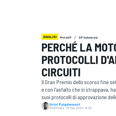
MOTOGP
WEC
ANALISI
MotoGP
GP Indonesia
PERCHÉ LA MOTO
PROTOCOLLI D'A
WRC
CIRCUITI
Il Gran Premio dello scorso fine s
e con l'asfalto che si strappava, h
suoi protocolli di approvazione dell
Oriol Puigdemont
Modificato:
23 mar 2022, 18:05