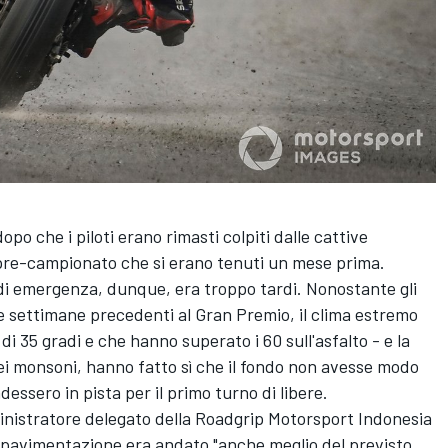
po che i piloti erano rimasti colpiti dalle cattive
t pre-campionato che si erano tenuti un mese prima.
o di emergenza, dunque, era troppo tardi. Nonostante gli
tre settimane precedenti al Gran Premio, il clima estremo
di 35 gradi e che hanno superato i 60 sull'asfalto - e la
dei monsoni, hanno fatto sì che il fondo non avesse modo
essero in pista per il primo turno di libere.
inistratore delegato della Roadgrip Motorsport Indonesia
 ripavimentazione era andato "anche meglio del previsto,