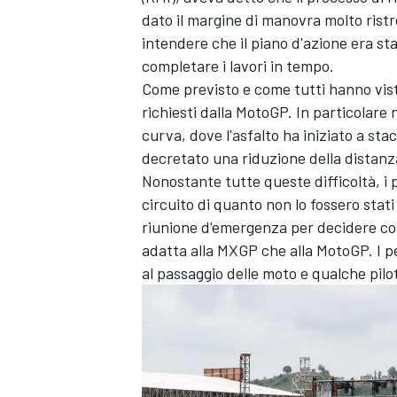
dato il margine di manovra molto ristr
intendere che il piano d'azione era s
completare i lavori in tempo.
Come previsto e come tutti hanno visto,
richiesti dalla MotoGP. In particolare n
curva, dove l'asfalto ha iniziato a sta
decretato una riduzione della distan
Nonostante tutte queste difficoltà, i p
circuito di quanto non lo fossero st
riunione d'emergenza per decidere cos
adatta alla MXGP che alla MotoGP. I pe
al passaggio delle moto e qualche pilot
RALLY