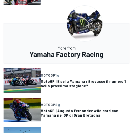
More from
Yamaha Factory Racing
MOTOGP
1 g
MotoGP | E se la Yamaha ritrovasse il numero 1
nella prossima stagione?
MOTOGP
2 g
MotoGP | Augusto Fernandez wild card con
Yamaha nel GP di Gran Bretagna