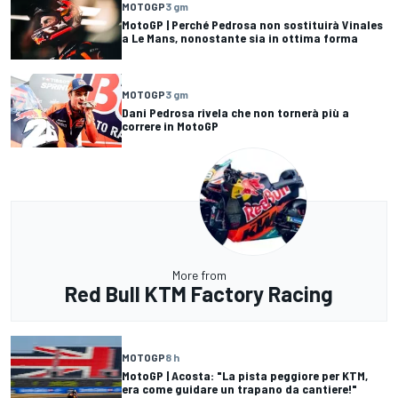
MOTOGP
3 gm
MotoGP | Perché Pedrosa non sostituirà Vinales
a Le Mans, nonostante sia in ottima forma
MOTOGP
3 gm
Dani Pedrosa rivela che non tornerà più a
correre in MotoGP
More from
Red Bull KTM Factory Racing
MOTOGP
8 h
MotoGP | Acosta: "La pista peggiore per KTM,
era come guidare un trapano da cantiere!"