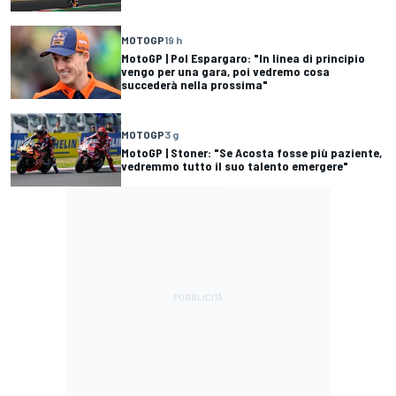
MOTOGP
19 h
MotoGP | Pol Espargaro: "In linea di principio
vengo per una gara, poi vedremo cosa
succederà nella prossima"
MOTOGP
3 g
MotoGP | Stoner: "Se Acosta fosse più paziente,
vedremmo tutto il suo talento emergere"