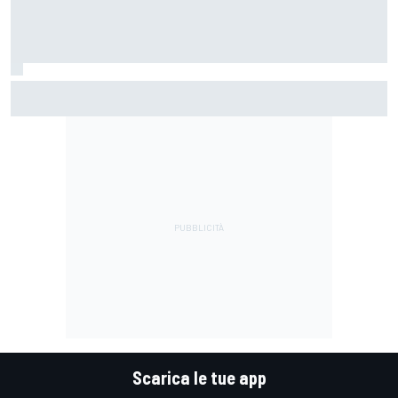
MotoGP | Acosta: "La pista peggiore per KTM, era come
guidare un trapano da cantiere!"
Scarica le tue app