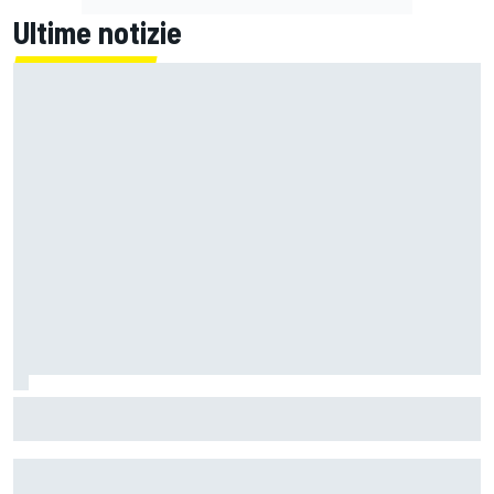
Ultime notizie
MotoGP | Zarco risale in moto tre mesi dopo il suo grave
infortunio