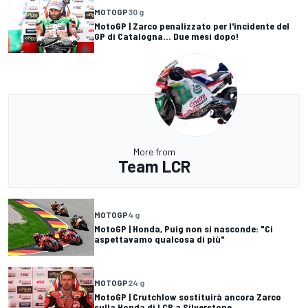
MOTOGP
30 g
MotoGP | Zarco penalizzato per l'incidente del
GP di Catalogna... Due mesi dopo!
More from
Team LCR
MOTOGP
4 g
MotoGP | Honda, Puig non si nasconde: "Ci
aspettavamo qualcosa di più"
MOTOGP
24 g
MotoGP | Crutchlow sostituirà ancora Zarco
sulla Honda di LCR a Silverstone