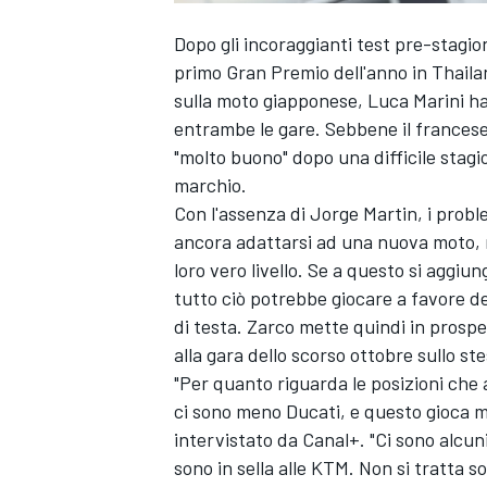
Dopo gli incoraggianti test pre-stagio
primo Gran Premio dell'anno in Thaila
sulla moto giapponese,
Luca Marini
ha
entrambe le gare. Sebbene il francese
"molto buono" dopo una difficile stagi
marchio.
Con l'assenza di
Jorge Martin
, i probl
ancora adattarsi ad una nuova moto, m
loro vero livello. Se a questo si aggiu
tutto ciò potrebbe giocare a favore de
di testa. Zarco mette quindi in prospe
alla gara dello scorso ottobre sullo ste
"Per quanto riguarda le posizioni che
ci sono meno Ducati, e questo gioca mo
intervistato da Canal+. "Ci sono alcu
sono in sella alle KTM. Non si tratta