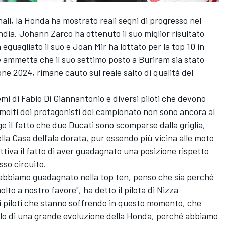
nali, la Honda ha mostrato reali segni di progresso nel
ndia.
Johann Zarco
ha ottenuto il suo miglior risultato
 eguagliato il suo e
Joan Mir
ha lottato per la top 10 in
 ammetta che il suo settimo posto a Buriram sia stato
one 2024, rimane cauto sul reale salto di qualità del
emi di
Fabio Di Giannantonio
e diversi piloti che devono
olti dei protagonisti del campionato non sono ancora al
nge il fatto che due Ducati sono scomparse dalla griglia,
lla Casa dell'ala dorata, pur essendo più vicina alle moto
ttiva il fatto di aver guadagnato una posizione rispetto
sso circuito.
 abbiamo guadagnato nella top ten, penso che sia perché
lto a nostro favore", ha detto il pilota di Nizza
ni piloti che stanno soffrendo in questo momento, che
 solo di una grande evoluzione della Honda, perché abbiamo