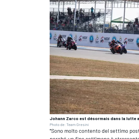
Johann Zarco est désormais dans la lutte 
MONOMARCA
Photo de: Team Gresini
"Sono molto contento del settimo post
perché un fine settimana è stressante