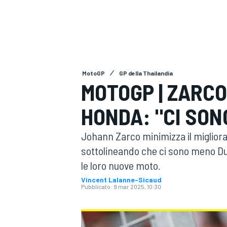
MOTOGP
WEC
MotoGP
GP della Thailandia
MOTOGP | ZARCO
HONDA: "CI SON
WRC
Johann Zarco minimizza il migliora
sottolineando che ci sono meno Duc
le loro nuove moto.
Vincent Lalanne-Sicaud
Pubblicato:
9 mar 2025, 10:30