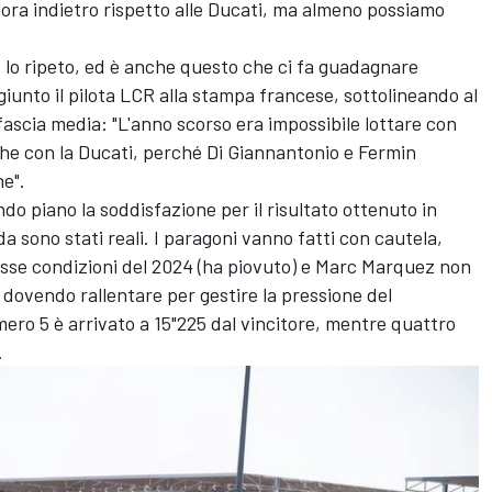
cora indietro rispetto alle Ducati, ma almeno possiamo
lo ripeto, ed è anche questo che ci fa guadagnare
giunto il pilota LCR alla stampa francese, sottolineando al
fascia media: "L'anno scorso era impossibile lottare con
nche con la Ducati, perché Di Giannantonio e
Fermin
e".
do piano la soddisfazione per il risultato ottenuto in
a sono stati reali. I paragoni vanno fatti con cautela,
esse condizioni del 2024 (ha piovuto) e
Marc Marquez
non
 dovendo rallentare per gestire la pressione del
ero 5 è arrivato a 15"225 dal vincitore, mentre quattro
.