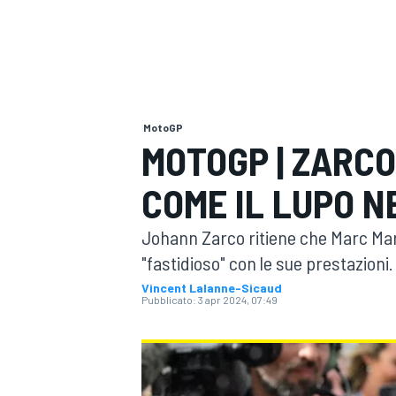
MOTOGP
WEC
MotoGP
MOTOGP | ZARCO
COME IL LUPO N
WRC
Johann Zarco ritiene che Marc Ma
"fastidioso" con le sue prestazioni
Vincent Lalanne-Sicaud
Pubblicato:
3 apr 2024, 07:49