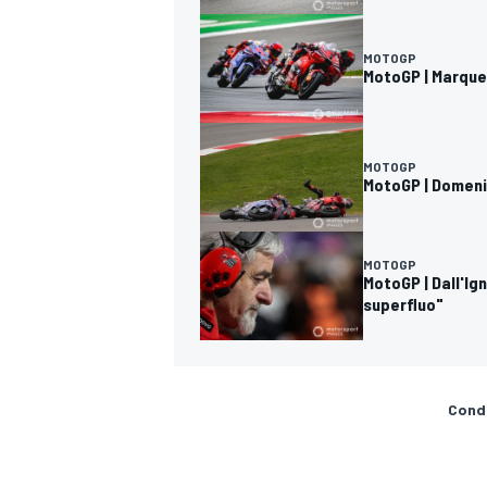
MOTOGP
MotoGP | Marquez
MOTOGP
MotoGP | Domenic
MOTOGP
MotoGP | Dall'I
superfluo"
Condi