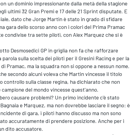
con un dominio impressionante dalla metà della stagione
egli ultimi 32 Gran Premi e 17 delle 21 Sprint disputate. E
ciale, dato che
Jorge Martin
è stato in grado di sfidare
tima gara dello scorso anno con i colori del Prima
Pramac
te condivise tra sette piloti, con
Alex Marquez
che si è
otto Desmosedici GP in griglia non fa che rafforzare
 parola sulla scelta dei piloti per il
Gresini Racing
e per la
 di Pramac, ma la squadra non si oppone a nessun nome.
, che secondo alcuni voleva che Martin vincesse il titolo
o controllo sulla classe regina, ha dichiarato che non
te campione del mondo vincesse quest'anno.
ebbero causare problemi? Un primo incidente c'è stato
ra Bagnaia e Marquez, ma non dovrebbe lasciare il segno: è
incidente di gara, i piloti hanno discusso ma non sono
vitato accuratamente di prendere posizione. Anche per i
 un dito accusatore.