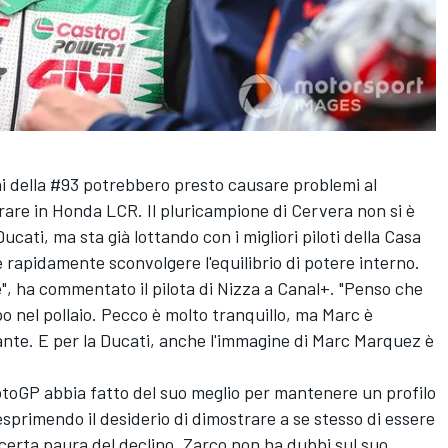
oni della #93 potrebbero presto causare problemi al
rare in Honda LCR. Il pluricampione di Cervera non si è
ati, ma sta già lottando con i migliori piloti della Casa
rapidamente sconvolgere l'equilibrio di potere interno.
", ha commentato il pilota di Nizza a Canal+. "Penso che
o nel pollaio. Pecco è molto tranquillo, ma Marc è
sante. E per la Ducati, anche l'immagine di Marc Marquez è
otoGP abbia fatto del suo meglio per mantenere un profilo
 esprimendo il desiderio di dimostrare a se stesso di essere
 certa paura del declino, Zarco non ha dubbi sul suo