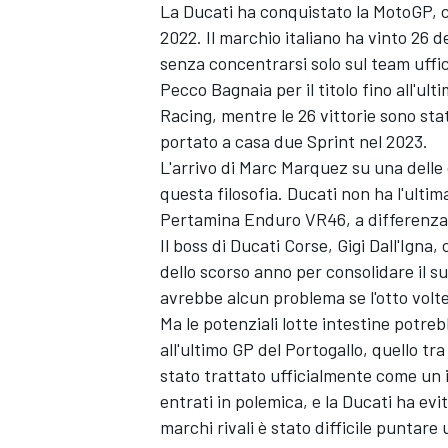
La Ducati ha conquistato la MotoGP, 
2022. Il marchio italiano ha vinto 26 d
senza concentrarsi solo sul team uffi
Pecco Bagnaia per il titolo fino all'ul
Racing
, mentre le 26 vittorie sono sta
portato a casa due Sprint nel 2023.
L'arrivo di
Marc Marquez
su una delle 
questa filosofia. Ducati non ha l'ultima
Pertamina Enduro VR46, a differenza
Il boss di Ducati Corse, Gigi Dall'Igna
dello scorso anno per consolidare il su
avrebbe alcun problema se l'otto vol
Ma le potenziali lotte intestine potr
all'ultimo GP del Portogallo, quello t
stato trattato ufficialmente come un 
entrati in polemica, e la Ducati ha e
marchi rivali è stato difficile puntare