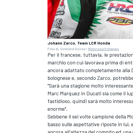
Johann Zarco, Team LCR Honda
Foto di: Gold and Goose /
Motorsport Images
Per il francese, tuttavia, le prestazi
marchio con cui lavorava prima di ent
ancora adattato completamente alla Duc
bolognese e, secondo Zarco, potrebbe 
"Sarà una stagione molto interessante
Marc Marquez in Ducati sia come il lup
fastidioso, quindi sarà molto interes
enorme".
MONOMARCA
Sebbene il sei volte campione della M
basso sulle aspettative riposte in lui,
ancora all'altezza del compito ed una