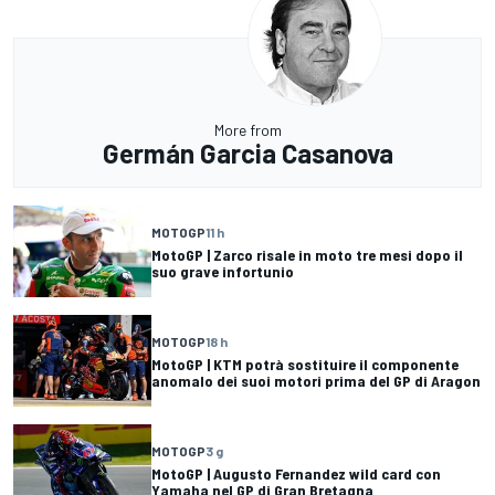
More from
Germán Garcia Casanova
MOTOGP
11 h
MotoGP | Zarco risale in moto tre mesi dopo il
suo grave infortunio
MOTOGP
18 h
MotoGP | KTM potrà sostituire il componente
anomalo dei suoi motori prima del GP di Aragon
MOTOGP
3 g
MotoGP | Augusto Fernandez wild card con
Yamaha nel GP di Gran Bretagna