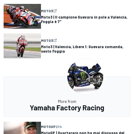
MOTO3
Moto3 | Il campione Guevara in pole a Valencia,
Foggia è 7°
MOTO3
Moto3 | Valencia, Libere 1: Guevara comanda,
sesto Foggia
More from
Yamaha Factory Racing
MOTOGP
21 h
MotoGP | Quartararo non ha mai discusso del