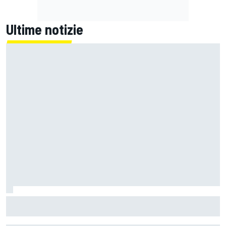
Ultime notizie
MotoGP | Zarco risale in moto tre mesi dopo il suo grave
infortunio