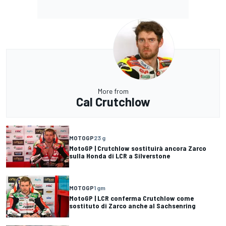
More from
Cal Crutchlow
MOTOGP
23 g
MotoGP | Crutchlow sostituirà ancora Zarco
sulla Honda di LCR a Silverstone
MOTOGP
1 gm
MotoGP | LCR conferma Crutchlow come
sostituto di Zarco anche al Sachsenring