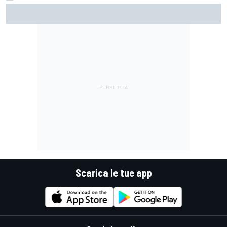
MotoGP | Acosta: "La pista peggiore per KTM, era come
guidare un trapano da cantiere!"
Scarica le tue app