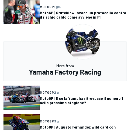
MOTOGP
1 gm
MotoGP | Crutchlow invoca un protocollo contro
il rischio caldo come avviene in F1
More from
Yamaha Factory Racing
MOTOGP
2 g
MotoGP | E se la Yamaha ritrovasse il numero 1
nella prossima stagione?
MOTOGP
3 g
MotoGP | Augusto Fernandez wild card con