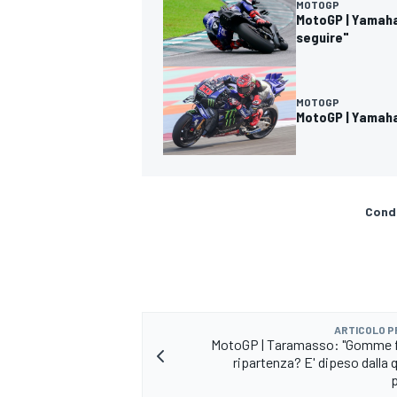
MOTOGP
MotoGP | Yamaha:
seguire"
MOTOGP
MotoGP | Yamaha 
Condi
ARTICOLO 
MotoGP | Taramasso: "Gomme fr
RALLY
ripartenza? E' dipeso dalla 