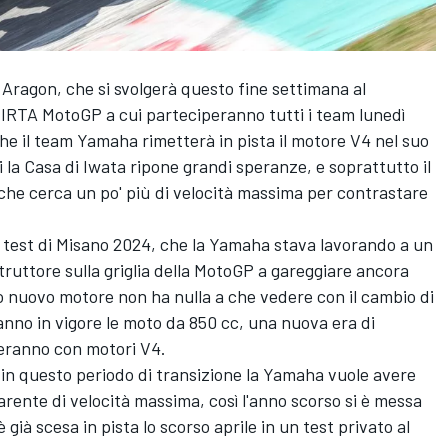
 Aragon, che si svolgerà questo fine settimana al
e IRTA MotoGP a cui parteciperanno tutti i team lunedì
he il team Yamaha rimetterà in pista il motore V4 nel suo
la Casa di Iwata ripone grandi speranze, e soprattutto il
 che cerca un po' più di velocità massima per contrastare
 test di Misano 2024, che la Yamaha stava lavorando a un
ruttore sulla griglia della MotoGP a gareggiare ancora
to nuovo motore non ha nulla a che vedere con il cambio di
nno in vigore le moto da 850 cc, una nuova era di
treranno con motori V4.
n questo periodo di transizione la Yamaha vuole avere
arente di velocità massima, così l'anno scorso si è messa
 già scesa in pista lo scorso aprile in un test privato al