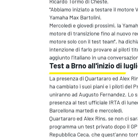
Ricardo Tormo di Cheste.
"Abbiamo iniziato a testare il motore 
Yamaha Max Bartolini.
Mercoledì e giovedì prossimi, la Yama
motore di transizione fino al nuovo 
motore solo con il test team", ha dic
intenzione di farlo provare ai piloti ti
aggiunto l'italiano in una conversaz
Test a Brno all'inizio di lugl
La presenza di Quartararo ed Alex Rin
ha cambiato i suoi piani e i piloti de
uniranno ad
Augusto Fernandez
. Lo 
presenza al test ufficiale IRTA di lun
Barcellona martedì e mercoledì.
ENDURANCE/GT
Quartararo ed
Alex Rins
, se non ci s
programma un test privato dopo il GP d'O
Repubblica Ceca, che quest'anno torn