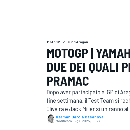
MOTOGP
WEC
MotoGP
GP d'Aragon
MOTOGP | YAMAHA
DUE DEI QUALI P
WRC
PRAMAC
Dopo aver partecipato al GP di A
fine settimana, il Test Team si rec
Oliveira e Jack Miller si uniranno a
Germán Garcia Casanova
Modificato:
5 giu 2025, 09:27