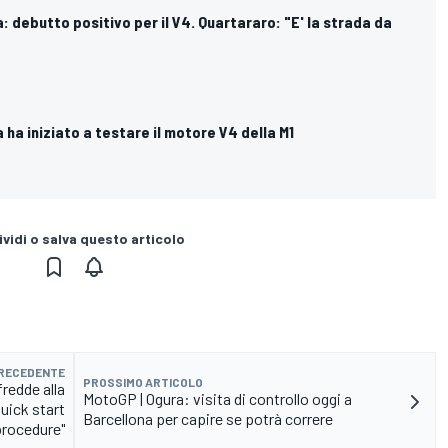
 debutto positivo per il V4. Quartararo: "E' la strada da
ha iniziato a testare il motore V4 della M1
vidi o salva questo articolo
PRECEDENTE
PROSSIMO ARTICOLO
edde alla
MotoGP | Ogura: visita di controllo oggi a
quick start
Barcellona per capire se potrà correre
procedure"