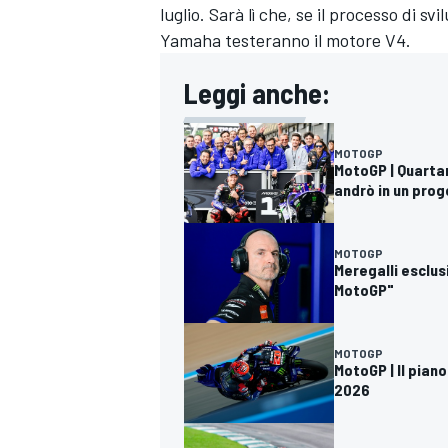
luglio. Sarà lì che, se il processo di s
Yamaha testeranno il motore V4.
Leggi anche:
MOTOGP
MotoGP | Quarta
andrò in un prog
MOTOGP
Meregalli esclus
MotoGP"
MOTOGP
MotoGP | Il piano
MONOMARCA
2026