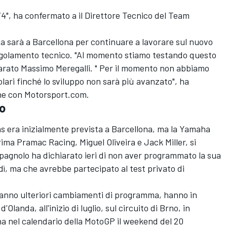
V4", ha confermato a il Direttore Tecnico del Team
ha sarà a Barcellona per continuare a lavorare sul nuovo
regolamento tecnico. "Al momento stiamo testando questo
hiarato Massimo Meregalli. " Per il momento non abbiamo
tolari finché lo sviluppo non sarà più avanzato", ha
ione con Motorsport.com.
io
s era inizialmente prevista a Barcellona, ma la Yamaha
l Prima Pramac Racing,
Miguel Oliveira
e
Jack Miller,
si
spagnolo ha dichiarato ieri di non aver programmato la sua
edì, ma che avrebbe partecipato al test privato di
aranno ulteriori cambiamenti di programma, hanno in
landa, all'inizio di luglio, sul circuito di Brno, in
a nel calendario della MotoGP il weekend del 20