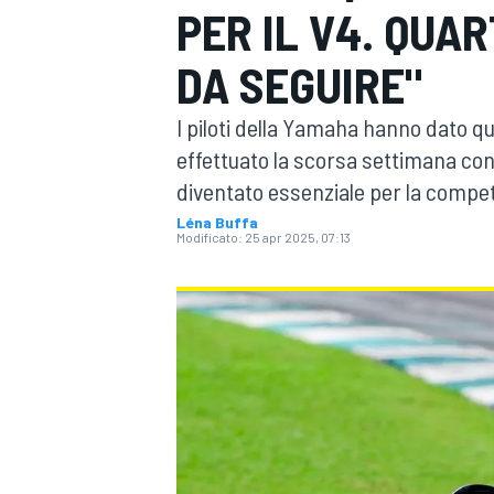
PER IL V4. QUA
MOTOGP
WEC
DA SEGUIRE"
I piloti della Yamaha hanno dato qu
effettuato la scorsa settimana con
diventato essenziale per la compet
Léna Buffa
Modificato:
25 apr 2025, 07:13
WRC