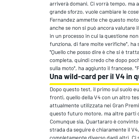
arriverà domani. Ci vorrà tempo, ma 
grande sforzo, vuole cambiare le cose
Fernandez ammette che questo motore è
anche se non si può ancora valutare il
in un processo in cui la questione non 
funziona, di fare molte verifiche", ha
"Quello che posso dire è che si è tratta
completa, quindi credo che dopo pochi 
sulla moto", ha aggiunto il francese. "
Una wild-card per il V4 in 
Dopo questo test, il primo sul suolo e
fronti, quello della V4 con un altro te
attualmente utilizzata nei Gran Premi.
ENDURANCE/GT
questo futuro motore, ma altre parti d
Comunque sia, Quartararo è convinto c
strada da seguire è chiaramente il V4
completamente diverso dagli altri. Ci 