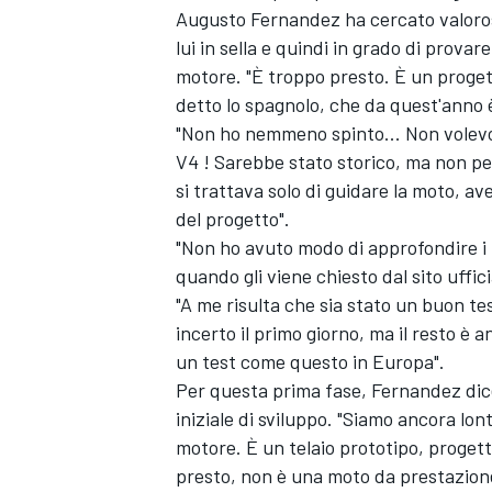
Augusto Fernandez
ha cercato valoro
lui in sella e quindi in grado di prova
motore. "È troppo presto. È un proget
detto lo spagnolo, che da quest'anno è
"Non ho nemmeno spinto... Non volevo 
V4 ! Sarebbe stato storico, ma non pe
si trattava solo di guidare la moto, av
del progetto".
"Non ho avuto modo di approfondire i r
quando gli viene chiesto dal sito uffic
"A me risulta che sia stato un buon te
incerto il primo giorno, ma il resto è
un test come questo in Europa".
Per questa prima fase, Fernandez dice
iniziale di sviluppo. "Siamo ancora lon
motore. È un telaio prototipo, proget
presto, non è una moto da prestazion