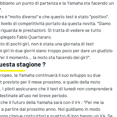
abbiamo un punto di partenza e la Yamaha sta facendo un
".
 "molto diverso" e che questo test è stato "positivo",
 livello di competitività portato da questa novità. "Siamo
riguarda le prestazioni. Si tratta di vedere se tutto
 spiegato
Fabio Quartararo
.
to di pochi giri, non è stata una giornata di test
giri in due giorni siano troppo poco per dare un giudizio
Per il momento... la moto sta facendo dei giri!".
questa stagione ?
uropeo, la Yamaha continuerà il suo sviluppo su due
st previsto per il mese prossimo, e quello della moto
 I piloti assicurano che il test di lunedì non comprenderà
estinate all'uso nel breve periodo.
he il futuro della Yamaha sarà con il V4 : "Per me la
, a partire dal prossimo anno. Noi guidiamo in modo
sono cinque costruttori e quattro di loro hanno un V4. Se