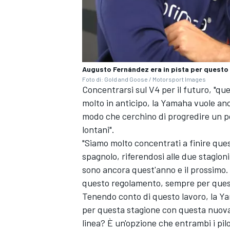
Augusto Fernández era in pista per questo
Foto di: Gold and Goose / Motorsport Images
Concentrarsi sul V4 per il futuro, "q
molto in anticipo, la Yamaha vuole a
modo che cerchino di progredire un po
lontani".
"Siamo molto concentrati a finire que
spagnolo, riferendosi alle due stagion
sono ancora quest'anno e il prossimo. I
questo regolamento, sempre per ques
Tenendo conto di questo lavoro, la Y
RALLY
per questa stagione con questa nuova 
linea? È un'opzione che entrambi i pil