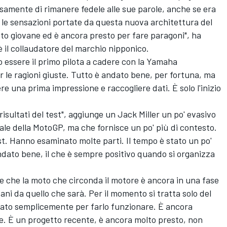
samente di rimanere fedele alle sue parole, anche se era
re le sensazioni portate da questa nuova architettura del
to giovane ed è ancora presto per fare paragoni", ha
 il collaudatore del marchio nipponico.
essere il primo pilota a cadere con la Yamaha
r le ragioni giuste. Tutto è andato bene, per fortuna, ma
ere una prima impressione e raccogliere dati. È solo l'inizio
isultati del test", aggiunge un
Jack Miller
un po' evasivo
iale della MotoGP, ma che fornisce un po' più di contesto.
st. Hanno esaminato molte parti. Il tempo è stato un po'
 andato bene, il che è sempre positivo quando si organizza
 che la moto che circonda il motore è ancora in una fase
tani da quello che sarà. Per il momento si tratta solo del
tato semplicemente per farlo funzionare. È ancora
e. È un progetto recente, è ancora molto presto, non