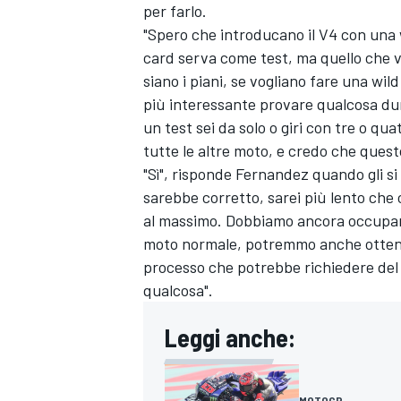
per farlo.
"Spero che introducano il V4 con una 
card serva come test, ma quello che ve
siano i piani, se vogliano fare una wi
più interessante provare qualcosa du
un test sei da solo o giri con tre o q
tutte le altre moto, e credo che quest
"Sì", risponde Fernandez quando gli s
sarebbe corretto, sarei più lento ch
al massimo. Dobbiamo ancora occuparci 
moto normale, potremmo anche ottenere
processo che potrebbe richiedere del
qualcosa".
Leggi anche:
MOTOGP