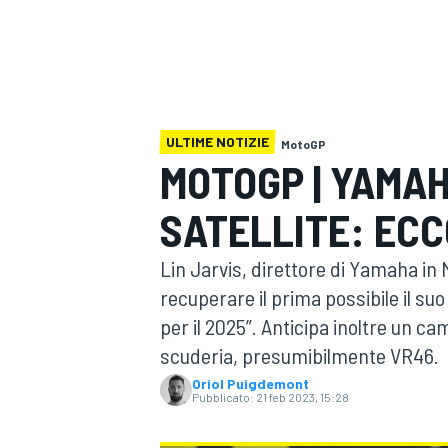
MOTOGP
WEC
ULTIME NOTIZIE
MotoGP
MOTOGP | YAMA
SATELLITE: ECCO
WRC
Lin Jarvis, direttore di Yamaha in 
recuperare il prima possibile il suo
per il 2025”. Anticipa inoltre un c
scuderia, presumibilmente VR46.
Oriol Puigdemont
Pubblicato:
21 feb 2023, 15:28