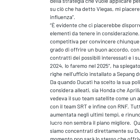
della strategia che vuole applicare pe
su ciò che ha detto Viegas, mi piacer
influenza”.
“È evidente che ci piacerebbe disporre 
elementi da tenere in considerazione.
competitiva per convincere chiunque 
grado di offrire un buon accordo, con su
contratti dei possibili interessati e i 
2024, lo faremo nel 2025”, ha spiegato
righe nell’ufficio installato a Sepang du
Da quando Ducati ha scelto la sua poli
considera alleati, sia Honda che Apri
vedeva il suo team satellite come un a
con il team SRT e infine con RNF. Tutt
aumentata negli ultimi tempi, e rinun
lucro non sembra il piano migliore. Q
RALLY
siamo concentrati direttamente su Duc
momento non sarà lo stesso che offriva