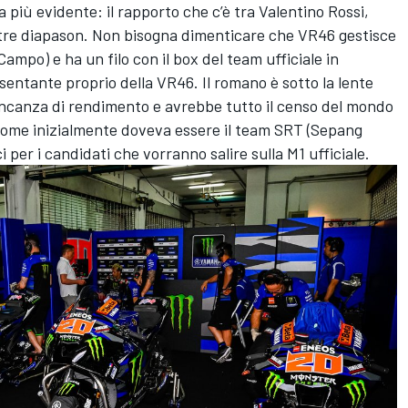
a più evidente: il rapporto che c’è tra
Valentino Rossi
,
i tre diapason. Non bisogna dimenticare che VR46 gestisce
mpo) e ha un filo con il box del team ufficiale in
sentante proprio della VR46. Il romano è sotto la lente
ncanza di rendimento e avrebbe tutto il censo del mondo
 come inizialmente doveva essere il team SRT (Sepang
 per i candidati che vorranno salire sulla M1 ufficiale.