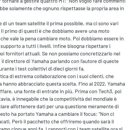
r tornare a gestire quattro M1: “Non voglio fare commenti
ebbe solamente che ognuno rispettasse la propria area in
di un team satellite il prima possibile, ma ci sono vari
 Il primo di questi è che dobbiamo avere una moto
che vale la pena cambiare moto. Poi dobbiamo essere in
pporto a tutti i livelli. Infine bisogna rispettare i
suoi fornitori attuali. Se non possiamo concretizzarlo nel
 il direttore di Yamaha parlando con l’autore di queste
rante i test collettivi di dieci giorni fa.
tica di estrema collaborazione con i suoi clienti, che
lia hanno abbracciato questa scelta. Fino al 2022, Yamaha
ffare, una fonte di entrate in più. Prima con Tech3, poi
avia, è innegabile che la competitività del mondiale è
ciare all’ottenere dati per una questione meramente di
uesto ha portato Yamaha a cambiare il focus: “Non ci
ati. Però il pacchetto che offriremo quando sarà il
mo cinque anni fa. I rapporti con i team satellite ora si