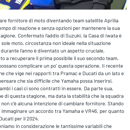
re fornitore di moto diventando team satellite Aprilia
tempo di reazione e senza opzioni per mantenere la sua
stagione. Confermato l’addio di Suzuki, la Casa di Iwata è
 sole moto, circostanza non ideale nella situazione
pi durante l’anno è diventato un aspetto cruciale.
o a recuperare il prima possibile il suo secondo team,
 possano complicare un po’ questa operazione. Il recente
one che vige nei rapporti tra Pramac e Ducati da un lato e
pensare che sia difficile che Yamaha possa inserirsi.
mbi i casi ci sono contratti in essere. Da parte sua,
fine di questa stagione, ma data la stabilità che la squadra
 non c’è alcuna intenzione di cambiare fornitore. Stando
a è immaginare un accordo tra Yamaha e VR46, per quanto
Ducati per il 2024.
niamo in considerazione le tantissime variabili che