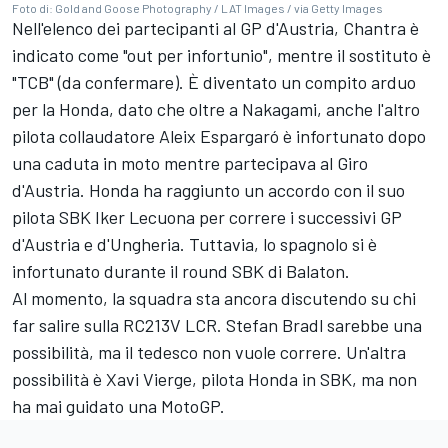
Foto di: Gold and Goose Photography / LAT Images / via Getty Images
Nell'elenco dei partecipanti al GP d'Austria, Chantra è
indicato come "out per infortunio", mentre il sostituto è
"TCB" (da confermare). È diventato un compito arduo
per la Honda, dato che oltre a Nakagami, anche l'altro
pilota collaudatore
Aleix Espargaró
è infortunato dopo
una caduta in moto mentre partecipava al Giro
d'Austria. Honda ha raggiunto un accordo con il suo
pilota SBK
Iker Lecuona
per correre i successivi GP
d'Austria e d'Ungheria. Tuttavia, lo spagnolo si è
infortunato durante il round SBK di Balaton.
Al momento, la squadra sta ancora discutendo su chi
far salire sulla RC213V LCR.
Stefan Bradl
sarebbe una
possibilità, ma il tedesco non vuole correre. Un'altra
possibilità è Xavi Vierge, pilota Honda in SBK, ma non
ha mai guidato una MotoGP.