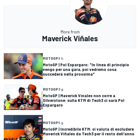
More from
Maverick Viñales
MOTOGP
9 h
MotoGP | Pol Espargaro: "In linea di principio
vengo per una gara, poi vedremo cosa
succederà nella prossima"
MOTOGP
3 g
MotoGP | Maverick Vinales non corre a
Silverstone: sulla KTM di Tech3 ci sarà Pol
Espargaro
MOTOGP
5 g
MotoGP | Incredibile KTM: si valuta di escludere
Maverick Viñales da Tech3 per il resto dell'anno