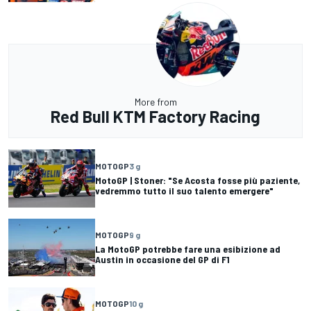
More from
Red Bull KTM Factory Racing
MOTOGP
3 g
MotoGP | Stoner: "Se Acosta fosse più paziente,
vedremmo tutto il suo talento emergere"
MOTOGP
9 g
La MotoGP potrebbe fare una esibizione ad
Austin in occasione del GP di F1
MOTOGP
10 g