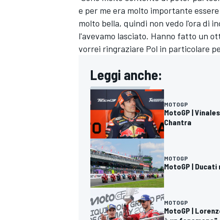
e per me era molto importante essere a
molto bella, quindi non vedo l'ora di i
l'avevamo lasciato. Hanno fatto un ot
vorrei ringraziare Pol in particolare p
Leggi anche:
MOTOGP
MotoGP | Vinales
Chantra
MOTOGP
MotoGP | Ducati 
RALLY
MOTOGP
MotoGP | Lorenzo