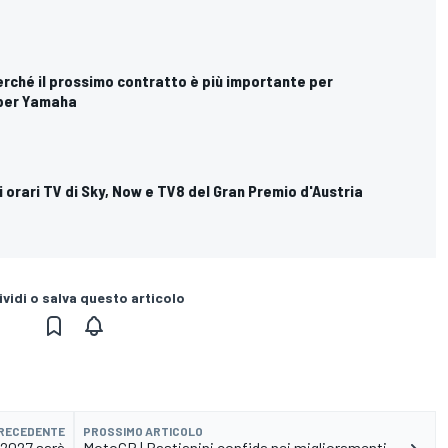
rché il prossimo contratto è più importante per
 per Yamaha
i orari TV di Sky, Now e TV8 del Gran Premio d'Austria
vidi o salva questo articolo
PRECEDENTE
PROSSIMO ARTICOLO
l 2027 sarà
MotoGP | Bastianini confida nei miglioramenti