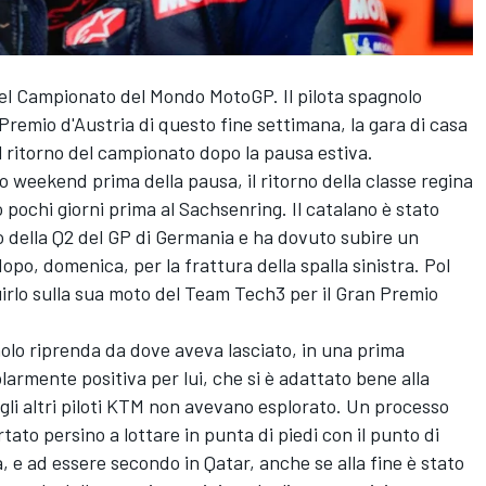
el Campionato del Mondo MotoGP. Il pilota spagnolo
Premio d'Austria di questo fine settimana, la gara di casa
l ritorno del campionato dopo la pausa estiva.
imo weekend prima della pausa, il ritorno della classe regina
 pochi giorni prima al Sachsenring. Il catalano è stato
zio della Q2 del GP di Germania e ha dovuto subire un
po, domenica, per la frattura della spalla sinistra.
Pol
irlo sulla sua moto del Team
Tech3
per il Gran Premio
olo riprenda da dove aveva lasciato, in una prima
larmente positiva per lui, che si è adattato bene alla
gli altri piloti KTM non avevano esplorato. Un processo
rtato persino a lottare in punta di piedi con il punto di
a
, e ad essere secondo in Qatar, anche se alla fine è stato