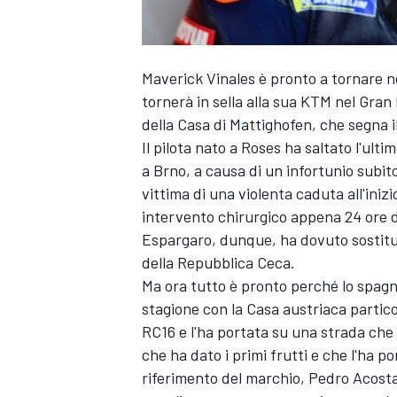
Maverick Vinales
è pronto a tornare n
tornerà in sella alla sua
KTM
nel Gran 
della Casa di Mattighofen, che segna i
Il pilota nato a Roses ha saltato l'ult
a Brno, a causa di un infortunio subito
vittima di una violenta caduta all'ini
intervento chirurgico appena 24 ore do
Espargaro
, dunque, ha dovuto sostitu
della Repubblica Ceca.
Ma ora tutto è pronto perché lo spagn
stagione con la Casa austriaca partico
RC16 e l'ha portata su una strada che 
che ha dato i primi frutti e che l'ha po
riferimento del marchio,
Pedro Acost