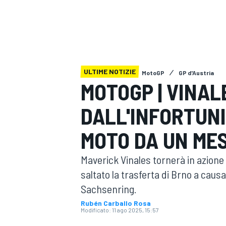
MOTOGP
WEC
ULTIME NOTIZIE
MotoGP
GP d'Austria
MOTOGP | VINA
DALL'INFORTUNI
WRC
MOTO DA UN ME
Maverick Vinales tornerà in azione 
saltato la trasferta di Brno a causa
Sachsenring.
Rubén Carballo Rosa
Modificato:
11 ago 2025, 15:57