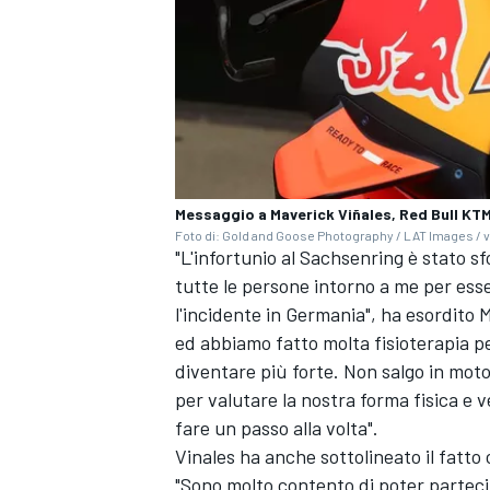
Messaggio a Maverick Viñales, Red Bull KTM
Foto di: Gold and Goose Photography / LAT Images / v
"L'infortunio al Sachsenring è stato
tutte le persone intorno a me per esse
l'incidente in Germania", ha esordito 
ed abbiamo fatto molta fisioterapia pe
diventare più forte. Non salgo in mot
per valutare la nostra forma fisica e
MONOMARCA
fare un passo alla volta".
Vinales ha anche sottolineato il fatto
"Sono molto contento di poter partecip