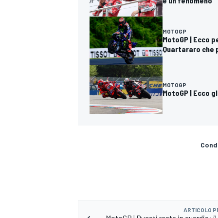
è un fenomeno"
MOTOGP
MotoGP | Ecco pe
Quartararo che
MOTOGP
MotoGP | Ecco gl
Condi
ARTICOLO 
MotoGP | Ducati resta in guardia: i