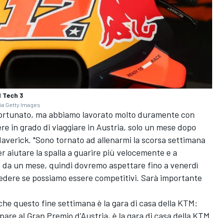
 Tech 3
ia Getty Images
 sfortunato, ma abbiamo lavorato molto duramente con
re in grado di viaggiare in Austria, solo un mese dopo
Maverick. "Sono tornato ad allenarmi la scorsa settimana
r aiutare la spalla a guarire più velocemente e a
o da un mese, quindi dovremo aspettare fino a venerdì
 vedere se possiamo essere competitivi. Sarà importante
 che questo fine settimana è la gara di casa della KTM:
are al Gran Premio d'Austria, è la gara di casa della KTM