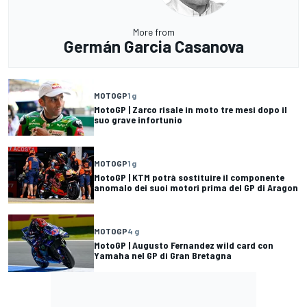
More from
Germán Garcia Casanova
MOTOGP
1 g
MotoGP | Zarco risale in moto tre mesi dopo il
suo grave infortunio
MOTOGP
1 g
MotoGP | KTM potrà sostituire il componente
anomalo dei suoi motori prima del GP di Aragon
MOTOGP
4 g
MotoGP | Augusto Fernandez wild card con
Yamaha nel GP di Gran Bretagna