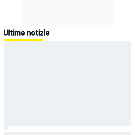
Ultime notizie
MotoGP | L'Aprilia fa il pieno nella Sprint di Silverstone, ora