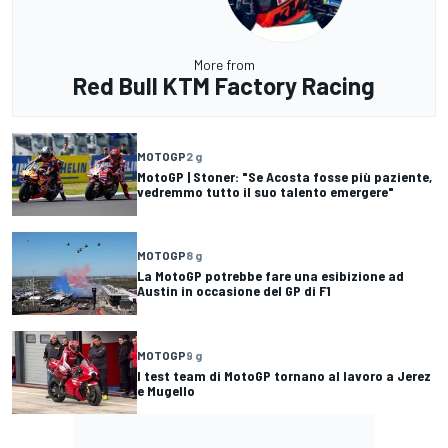
More from
Red Bull KTM Factory Racing
MOTOGP
2 g
MotoGP | Stoner: "Se Acosta fosse più paziente,
vedremmo tutto il suo talento emergere"
MOTOGP
8 g
La MotoGP potrebbe fare una esibizione ad
Austin in occasione del GP di F1
MOTOGP
9 g
I test team di MotoGP tornano al lavoro a Jerez
e Mugello