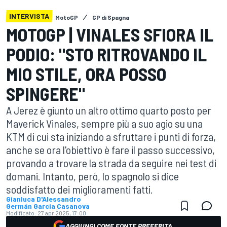
INTERVISTA
MotoGP
GP di Spagna
MOTOGP | VINALES SFIORA IL
PODIO: "STO RITROVANDO IL
MIO STILE, ORA POSSO
SPINGERE"
A Jerez è giunto un altro ottimo quarto posto per
Maverick Vinales, sempre più a suo agio su una
KTM di cui sta iniziando a sfruttare i punti di forza,
anche se ora l'obiettivo è fare il passo successivo,
provando a trovare la strada da seguire nei test di
domani. Intanto, però, lo spagnolo si dice
soddisfatto dei miglioramenti fatti.
Gianluca D'Alessandro
Germán Garcia Casanova
Modificato:
27 apr 2025, 17:00
AGGIUNGI COME FONTE PREFERITA