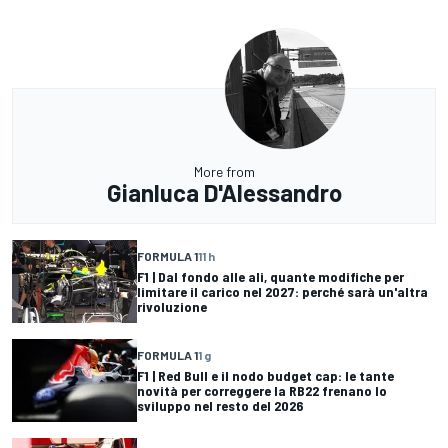
More from
Gianluca D'Alessandro
FORMULA 1
11 h
F1 | Dal fondo alle ali, quante modifiche per
limitare il carico nel 2027: perché sarà un'altra
rivoluzione
FORMULA 1
1 g
F1 | Red Bull e il nodo budget cap: le tante
novità per correggere la RB22 frenano lo
sviluppo nel resto del 2026