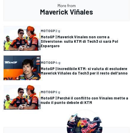
More from
Maverick Viñales
MOTOGP
2 g
MotoGP | Maverick Vinales non corre a
Silverstone: sulla KTM di Tech3 ci sarà Pol
Espargaro
MOTOGP
4 g
MotoGP | Incredibile KTM: si valuta di escludere
Maverick Viñales da Tech3 per il resto dell'anno
MOTOGP
9 g
MotoGP | Perché il conflitto con Vinales mette a
nudo il punto debole di KTM