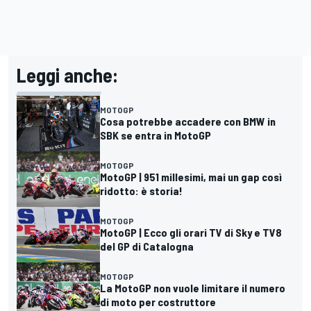
Leggi anche:
MOTOGP
Cosa potrebbe accadere con BMW in
SBK se entra in MotoGP
MOTOGP
MotoGP | 951 millesimi, mai un gap così
ridotto: è storia!
MOTOGP
MotoGP | Ecco gli orari TV di Sky e TV8
del GP di Catalogna
MOTOGP
La MotoGP non vuole limitare il numero
di moto per costruttore