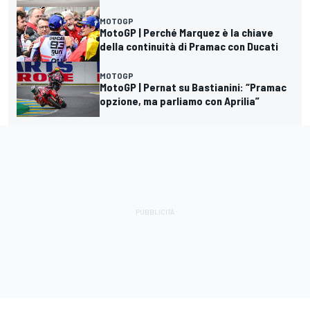
MOTOGP
MotoGP | Perché Marquez è la chiave
della continuità di Pramac con Ducati
MOTOGP
MotoGP | Pernat su Bastianini: “Pramac
opzione, ma parliamo con Aprilia”