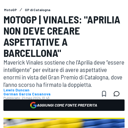
MotoGP
GP di Catalogna
MOTOGP | VINALES: "APRILIA
NON DEVE CREARE
ASPETTATIVE A
BARCELLONA"
Maverick Vinales sostiene che l'Aprilia deve “essere
intelligente” per evitare di avere aspettative
enormi in vista del Gran Premio di Catalogna, dove
l’anno scorso ha firmato la doppietta.
Lewis Duncan
German Garcia Casanova
Pubblicato:
21 mag 2024, 13:43
AGGIUNGI COME FONTE PREFERITA