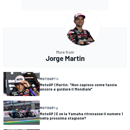
More from
Jorge Martin
MOTOGP
7 h
MotoGP | Martin: "Non capisco come faccia
ancora a guidare il Mondiale"
MOTOGP
1 g
MotoGP | E se la Yamaha ritrovasse il numero 1
nella prossima stagione?