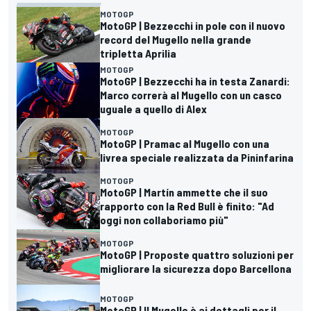
MOTOGP
MotoGP | Bezzecchi in pole con il nuovo
record del Mugello nella grande
tripletta Aprilia
MOTOGP
MotoGP | Bezzecchi ha in testa Zanardi:
Marco correrà al Mugello con un casco
uguale a quello di Alex
MOTOGP
MotoGP | Pramac al Mugello con una
livrea speciale realizzata da Pininfarina
MOTOGP
MotoGP | Martín ammette che il suo
rapporto con la Red Bull è finito: "Ad
oggi non collaboriamo più"
MOTOGP
MotoGP | Proposte quattro soluzioni per
migliorare la sicurezza dopo Barcellona
MOTOGP
MotoGP | Il Mugello è ai dettagli per il