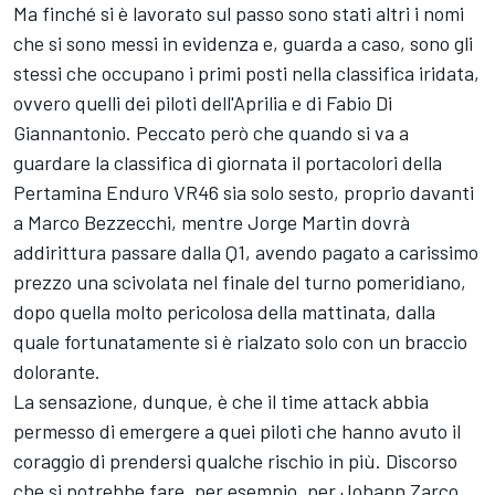
Ma finché si è lavorato sul passo sono stati altri i nomi
che si sono messi in evidenza e, guarda a caso, sono gli
stessi che occupano i primi posti nella classifica iridata,
ovvero quelli dei piloti dell'Aprilia e di
Fabio Di
Giannantonio
. Peccato però che quando si va a
guardare la classifica di giornata il portacolori della
Pertamina Enduro VR46 sia solo sesto, proprio davanti
a
Marco Bezzecchi
, mentre
Jorge Martin
dovrà
addirittura passare dalla Q1, avendo pagato a carissimo
prezzo una scivolata nel finale del turno pomeridiano,
dopo quella molto pericolosa della mattinata, dalla
quale fortunatamente si è rialzato solo con un braccio
dolorante.
La sensazione, dunque, è che il time attack abbia
permesso di emergere a quei piloti che hanno avuto il
coraggio di prendersi qualche rischio in più. Discorso
che si potrebbe fare, per esempio, per
Johann Zarco
,