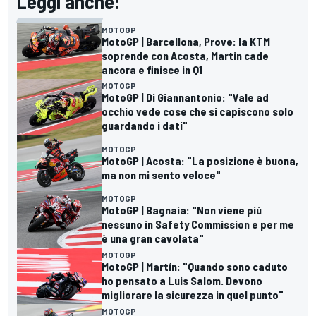
Leggi anche:
MOTOGP
MotoGP | Barcellona, Prove: la KTM
soprende con Acosta, Martin cade
ancora e finisce in Q1
MOTOGP
MotoGP | Di Giannantonio: "Vale ad
occhio vede cose che si capiscono solo
guardando i dati"
MOTOGP
MotoGP | Acosta: "La posizione è buona,
ma non mi sento veloce"
MOTOGP
MotoGP | Bagnaia: "Non viene più
nessuno in Safety Commission e per me
è una gran cavolata"
MOTOGP
MotoGP | Martín: "Quando sono caduto
ho pensato a Luis Salom. Devono
migliorare la sicurezza in quel punto"
MOTOGP