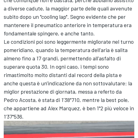
che comunque non è bastata, perché abbiamo assistito
a diverse cadute, la maggior parte delle quali avvenute
subito dopo un "cooling lap". Segno evidente che per
mantenere il pneumatico anteriore in temperatura era
fondamentale spingere, e anche tanto.
Le condizioni poi sono leggermente migliorate nel turno
pomeridiano, quando la temperatura dell'aria è salita
almeno fino a 17 grandi, permettendo all'asfalto di
superare quota 30. In ogni caso, i tempi sono
rimastimolto molto distanti dal record della pista e
anche questa è un'indicazione da non sottovalutare: la
miglior prestazione di giornata, messa a referto da
Pedro Acosta
, è stata di 1'38"710, mentre la best pole,
che appartiene ad
Alex Marquez
, è ben 1"2 più veloce in
1'37"536.