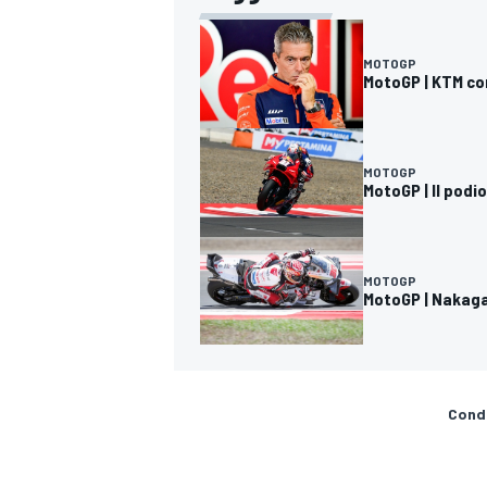
MOTOGP
MotoGP | KTM con
MOTOGP
MotoGP | Il podi
MOTOGP
MotoGP | Nakaga
Condi
RALLY