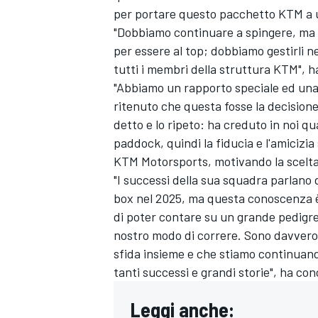
per portare questo pacchetto KTM a 
"Dobbiamo continuare a spingere, ma c
per essere al top; dobbiamo gestirli n
tutti i membri della struttura KTM", h
"Abbiamo un rapporto speciale ed una
ritenuto che questa fosse la decisione
detto e lo ripeto: ha creduto in noi 
paddock, quindi la fiducia e l'amicizia
KTM Motorsports, motivando la scelta
"I successi della sua squadra parlano d
box nel 2025, ma questa conoscenza 
di poter contare su un grande pedigre
nostro modo di correre. Sono davvero
sfida insieme e che stiamo continuand
tanti successi e grandi storie", ha con
MONOMARCA
Leggi anche: