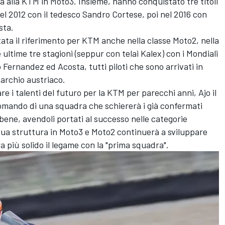
ta alla KTM in Moto3. Insieme, hanno conquistato tre titoli
nel 2012 con il tedesco Sandro Cortese, poi nel 2016 con
sta
.
ntata il riferimento per KTM anche nella classe Moto2, nella
ultime tre stagioni (seppur con telai Kalex) con i Mondiali
 Fernandez
ed Acosta, tutti piloti che sono arrivati in
archio austriaco.
 i talenti del futuro per la KTM per parecchi anni, Ajo il
omando di una squadra che schiererà i già confermati
ene, avendoli portati al successo nelle categorie
a struttura in Moto3 e Moto2 continuerà a sviluppare
a più solido il legame con la "prima squadra".