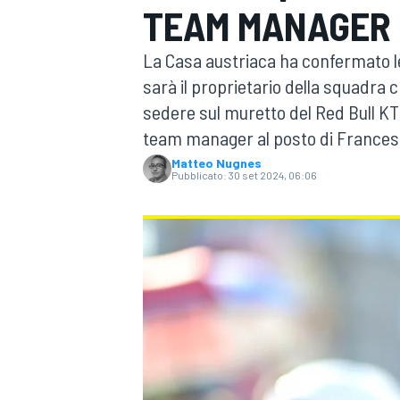
TEAM MANAGER 
MOTOGP
WEC
La Casa austriaca ha confermato le
sarà il proprietario della squadra c
sedere sul muretto del Red Bull K
team manager al posto di Francesc
Matteo Nugnes
Pubblicato:
30 set 2024, 06:06
WRC