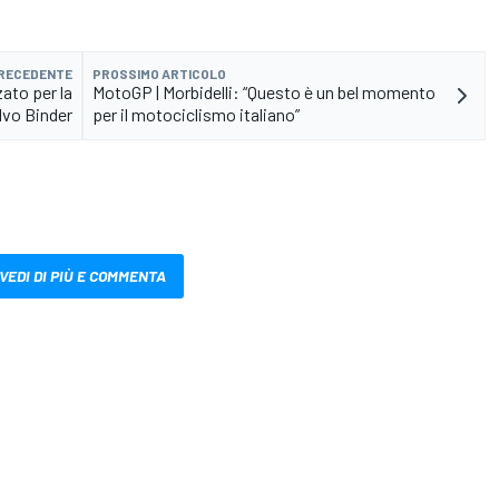
PRECEDENTE
PROSSIMO ARTICOLO
ato per la
MotoGP | Morbidelli: “Questo è un bel momento
lvo Binder
per il motociclismo italiano”
VEDI DI PIÙ E COMMENTA