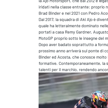
la Ajo Motorsport, che dal 2012 è lega
iridati nella classe entrante: proprio 
Brad Binder
e nel 2021 con
Pedro Aco
Dal 2017, la squadra di Aki Ajo è dive
quale ha letteralmente dominato nelle 
portati a casa
Remy Gardner
,
Augusto
MotoGP proprio sotto le insegne del m
Dopo aver badato soprattutto a formare
prossimo anno arriverà sul ponte di c
Binder ed Acosta, che conosce molto b
formative. Contemporaneamente, la su
talenti per il marchio, rendendo ancor