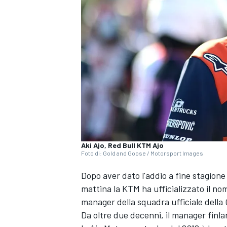
Aki Ajo, Red Bull KTM Ajo
Foto di: Gold and Goose / Motorsport Images
Dopo aver dato l'addio a fine stagione 
mattina la KTM ha ufficializzato il no
manager della squadra ufficiale della
Da oltre due decenni, il manager finl
MONOPOSTO