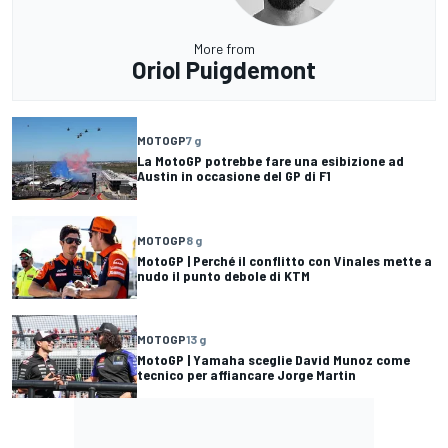
More from
Oriol Puigdemont
MOTOGP
7 g
La MotoGP potrebbe fare una esibizione ad
Austin in occasione del GP di F1
MOTOGP
8 g
MotoGP | Perché il conflitto con Vinales mette a
nudo il punto debole di KTM
MOTOGP
13 g
MotoGP | Yamaha sceglie David Munoz come
tecnico per affiancare Jorge Martin