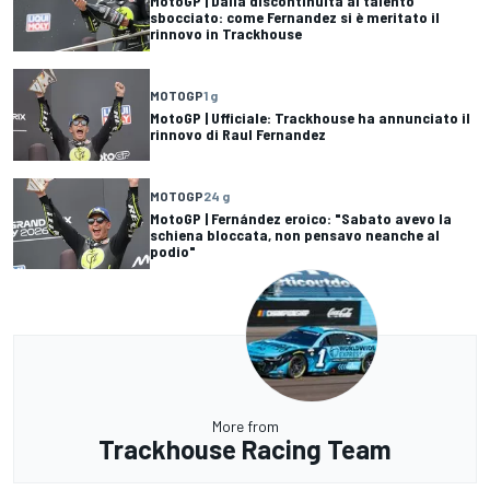
MotoGP | Dalla discontinuità al talento
sbocciato: come Fernandez si è meritato il
rinnovo in Trackhouse
MOTOGP
1 g
MotoGP | Ufficiale: Trackhouse ha annunciato il
rinnovo di Raul Fernandez
MOTOGP
24 g
MotoGP | Fernández eroico: "Sabato avevo la
schiena bloccata, non pensavo neanche al
podio"
More from
Trackhouse Racing Team