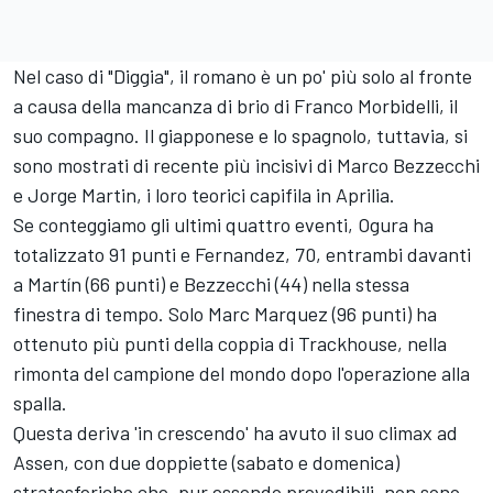
Nel caso di "Diggia", il romano è un po' più solo al fronte
a causa della mancanza di brio di
Franco Morbidelli
, il
suo compagno. Il giapponese e lo spagnolo, tuttavia, si
sono mostrati di recente più incisivi di
Marco Bezzecchi
e
Jorge Martin
, i loro teorici capifila in Aprilia.
Se conteggiamo gli ultimi quattro eventi, Ogura ha
totalizzato 91 punti e Fernandez, 70, entrambi davanti
a Martín (66 punti) e Bezzecchi (44) nella stessa
finestra di tempo. Solo
Marc Marquez
(96 punti) ha
ottenuto più punti della coppia di Trackhouse, nella
rimonta del campione del mondo dopo l'operazione alla
spalla.
Questa deriva 'in crescendo' ha avuto il suo climax ad
Assen, con due doppiette (sabato e domenica)
stratosferiche che, pur essendo prevedibili, non sono