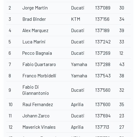
2
Jorge Martin
Ducati
1’37”089
30
3
Brad Binder
KTM
1’37”156
34
4
Alex Marquez
Ducati
1’37”189
39
5
Luca Marini
Ducati
1’37”242
33
6
Pecco Bagnaia
Ducati
1’37”269
12
7
Fabio Quartararo
Yamaha
1’37”288
43
8
Franco Morbidelli
Yamaha
1’37”543
38
Fabio Di
9
Ducati
1’37”560
32
Giannantonio
10
Raul Fernandez
Aprilia
1’37”600
35
11
Johann Zarco
Ducati
1’37”694
23
12
Maverick Vinales
Aprilia
1’37”713
27