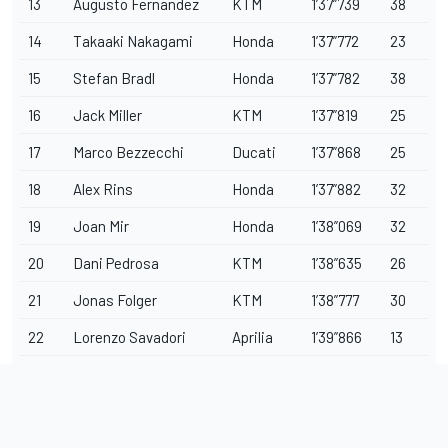
13
Augusto Fernandez
KTM
1’37”739
38
14
Takaaki Nakagami
Honda
1’37”772
23
15
Stefan Bradl
Honda
1’37”782
38
16
Jack Miller
KTM
1’37”819
25
17
Marco Bezzecchi
Ducati
1’37”868
25
18
Alex Rins
Honda
1’37”882
32
19
Joan Mir
Honda
1’38”069
32
20
Dani Pedrosa
KTM
1’38”635
26
21
Jonas Folger
KTM
1’38”777
30
22
Lorenzo Savadori
Aprilia
1’39”866
13