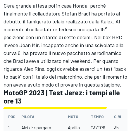
C'era grande attesa poi in casa Honda, perché
finalmente il collaudatore
Stefan Bradl
ha portato al
debutto il famigerato telaio realizzato dalla Kalex. Al
momento il collaudatore tedesco occupa la 15°
posizione con un ritardo di sette decimi. Nel box HRC
invece
Joan Mir
, incappato anche in una scivolata alla
curva 6, ha provato il nuovo pacchetto aerodinamico
che Bradl aveva utilizzato nel weekend. Per quanto
riguarda
Alex Rins
, oggi dovrebbe esserci un test "back
to back" con il telaio del maiorchino, che per il momento
non aveva avuto modo di provare in questa stagione.
MotoGP 2023 | Test Jerez: i tempi alle
ore 13
POS
PILOTA
MOTO
TEMPO
GIRI
1
Aleix Espargaro
Aprilia
1’37”079
35