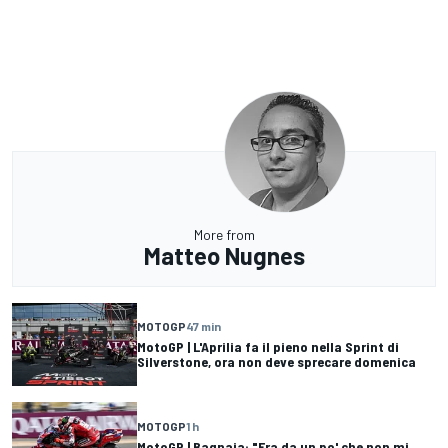
More from
Matteo Nugnes
MOTOGP
47 min
MotoGP | L'Aprilia fa il pieno nella Sprint di
Silverstone, ora non deve sprecare domenica
MOTOGP
1 h
MotoGP | Bagnaia: "Era da un po' che non mi