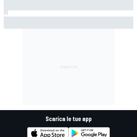
Jack Miller afferma che la decisione sul dopo-MotoGP è
vicina tra le voci su Yamaha in SBK
Scarica le tue app