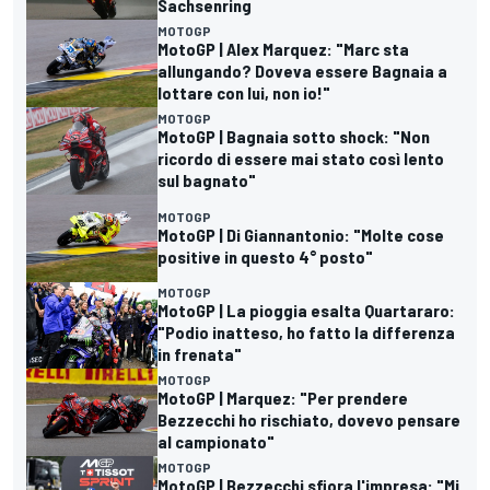
Sachsenring
MOTOGP
MotoGP | Alex Marquez: "Marc sta
allungando? Doveva essere Bagnaia a
lottare con lui, non io!"
MOTOGP
MotoGP | Bagnaia sotto shock: "Non
ricordo di essere mai stato così lento
sul bagnato"
MOTOGP
MotoGP | Di Giannantonio: "Molte cose
positive in questo 4° posto"
MOTOGP
MotoGP | La pioggia esalta Quartararo:
"Podio inatteso, ho fatto la differenza
in frenata"
MOTOGP
MotoGP | Marquez: "Per prendere
Bezzecchi ho rischiato, dovevo pensare
al campionato"
MOTOGP
MotoGP | Bezzecchi sfiora l'impresa: "Mi