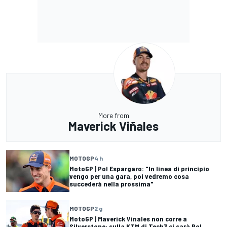
More from
Maverick Viñales
MOTOGP
4 h
MotoGP | Pol Espargaro: "In linea di principio
vengo per una gara, poi vedremo cosa
succederà nella prossima"
MOTOGP
2 g
MotoGP | Maverick Vinales non corre a
Silverstone: sulla KTM di Tech3 ci sarà Pol