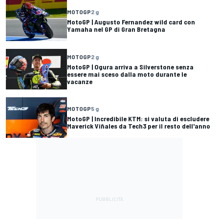
MOTOGP
2 g
MotoGP | Augusto Fernandez wild card con
Yamaha nel GP di Gran Bretagna
MOTOGP
2 g
MotoGP | Ogura arriva a Silverstone senza
essere mai sceso dalla moto durante le
vacanze
MOTOGP
5 g
MotoGP | Incredibile KTM: si valuta di escludere
Maverick Viñales da Tech3 per il resto dell'anno