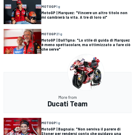
MOTOGP
1 g
MotoGP | Marquez: "Vincere un altro titolo non
mi cambierà la vita. A tre di loro sì"
MOTOGP
21 g
MotoGP | Dall'Igna: "Lo stile di guida di Marquez
è meno spettacolare, ma ottimizzato a fare ciò
che serve"
More from
Ducati Team
MOTOGP
1 g
MotoGP | Bagnaia: "Non serviva il parere di
Stoner per rendersi conto che guidavo una