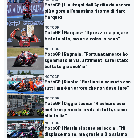
MotoGP | L'autogol dell'Aprilia dà ancora
più vigore all'ennesimo ritorno di Marc
Marquez
MOTOGP
MotoGP | Marquez: "Il prezzo da pagare
è stato alto, ma ne è valsa la pena"
MOTOGP
MotoGP | Bagnaia: "Fortunatamente ho
sgommato al via, altrimenti sarei stato
buttato giù anch'io"
MOTOGP
MotoGP | Rivola: "Martin si è scusato con
tutti, ma è un errore che non deve fare"
MOTOGP
MotoGP | Diggia tuona: "Rischiare così
mette in pericolo la vita di tutti, siamo
alla follia"
MOTOGP
MotoGP | Martin si scusa sui social: "Mi
dispiace molto, ma grazie a Dio stiamo