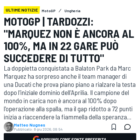
ULTIME NOTIZIE
MotoGP
Ungheria
MOTOGP | TARDOZZI:
"MARQUEZ NON È ANCORA AL
100%, MA IN 22 GARE PUÒ
SUCCEDERE DI TUTTO"
La doppietta conquistata a Balaton Park da Marc
Marquez ha sorpreso anche il team manager di
una Ducati che prova piano piano a rialzare la testa
dopo l'iniziale dominio dell'Aprilia. Il campione del
mondo in carica non è ancora al 100% dopo
l'operazione alla spalla, ma il gap ridotto a 72 punti
inizia a riaccendere la fiammella della speranza...
Matteo Nugnes
Pubblicato:
8 giu 2026, 08:54
AGGIUNGI COME FONTE PREFERITA