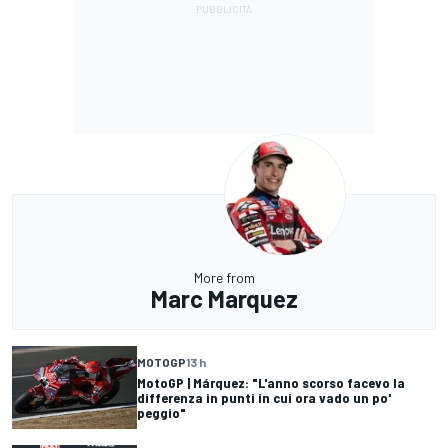
More from
Marc Marquez
MOTOGP
13 h
MotoGP | Márquez: "L'anno scorso facevo la
differenza in punti in cui ora vado un po'
peggio"