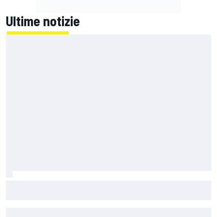
Ultime notizie
Ghini: "La F1 degli algoritmi combatte il mostro invisibile"