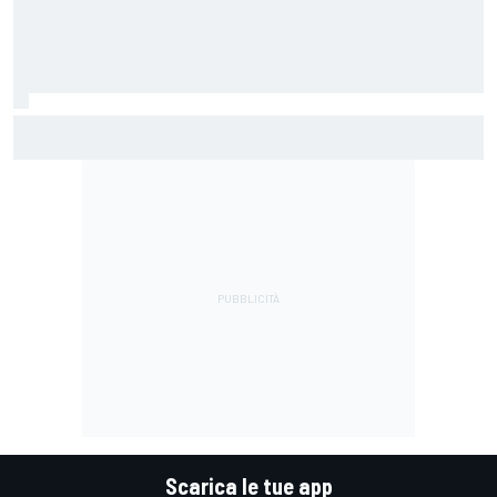
MotoGP | Márquez: "L'anno scorso facevo la differenza in
punti in cui ora vado un po' peggio"
Scarica le tue app