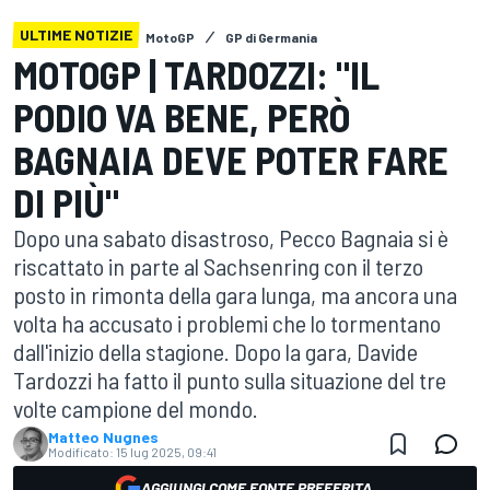
ULTIME NOTIZIE
MotoGP
GP di Germania
MOTOGP | TARDOZZI: "IL
PODIO VA BENE, PERÒ
BAGNAIA DEVE POTER FARE
DI PIÙ"
Dopo una sabato disastroso, Pecco Bagnaia si è
riscattato in parte al Sachsenring con il terzo
posto in rimonta della gara lunga, ma ancora una
volta ha accusato i problemi che lo tormentano
dall'inizio della stagione. Dopo la gara, Davide
Tardozzi ha fatto il punto sulla situazione del tre
volte campione del mondo.
Matteo Nugnes
Modificato:
15 lug 2025, 09:41
AGGIUNGI COME FONTE PREFERITA