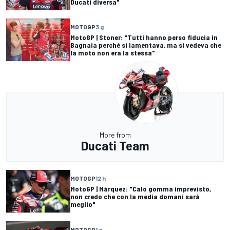
Ducati diversa"
MOTOGP
3 g
MotoGP | Stoner: "Tutti hanno perso fiducia in
Bagnaia perché si lamentava, ma si vedeva che
la moto non era la stessa"
More from
Ducati Team
MOTOGP
12 h
MotoGP | Márquez: "Calo gomma imprevisto,
non credo che con la media domani sarà
meglio"
MOTOGP
1 g