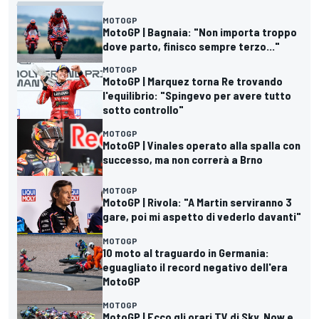
MOTOGP
MotoGP | Bagnaia: "Non importa troppo
dove parto, finisco sempre terzo..."
MOTOGP
MotoGP | Marquez torna Re trovando
l'equilibrio: "Spingevo per avere tutto
sotto controllo"
MOTOGP
MotoGP | Vinales operato alla spalla con
successo, ma non correrà a Brno
MOTOGP
MotoGP | Rivola: "A Martin serviranno 3
gare, poi mi aspetto di vederlo davanti"
MOTOGP
10 moto al traguardo in Germania:
eguagliato il record negativo dell'era
MotoGP
MOTOGP
MotoGP | Ecco gli orari TV di Sky, Now e