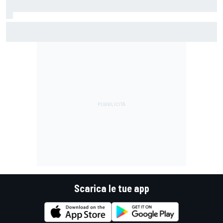
MotoGP | Márquez: "Calo gomma imprevisto, non credo che
con la media domani sarà meglio"
Scarica le tue app