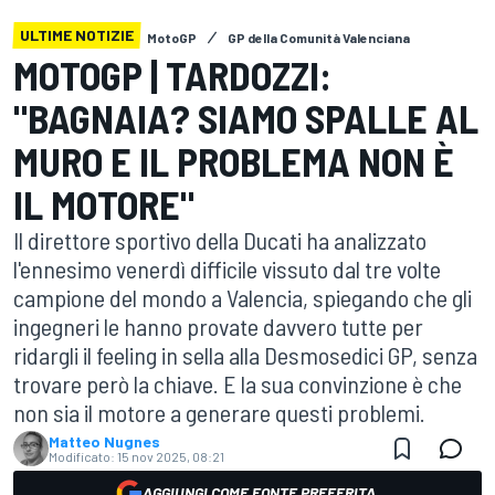
ULTIME NOTIZIE
MotoGP
GP della Comunità Valenciana
MOTOGP | TARDOZZI:
"BAGNAIA? SIAMO SPALLE AL
MURO E IL PROBLEMA NON È
IL MOTORE"
Il direttore sportivo della Ducati ha analizzato
l'ennesimo venerdì difficile vissuto dal tre volte
campione del mondo a Valencia, spiegando che gli
ingegneri le hanno provate davvero tutte per
ridargli il feeling in sella alla Desmosedici GP, senza
trovare però la chiave. E la sua convinzione è che
non sia il motore a generare questi problemi.
Matteo Nugnes
Modificato:
15 nov 2025, 08:21
AGGIUNGI COME FONTE PREFERITA