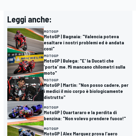
Leggi anche:
MOTOGP
MotoGP | Bagnaia: "Valencia poteva
esaltare i nostri problemi ed è andata
così"
MOTOGP
MotoGP | Bulega: "E' la Ducati che
'porta' me. Mi mancano chilometri sulla
moto"
MOTOGP
MotoGP | Martin: "Non posso cadere, per
i medici il mio corpo è biologicamente
distrutto"
MOTOGP
MotoGP | Quartararo e la perdita di
benzina: "Non volevo prendere fuoco!"
MOTOGP
MotoGP | Alex Marquez prova l'aero