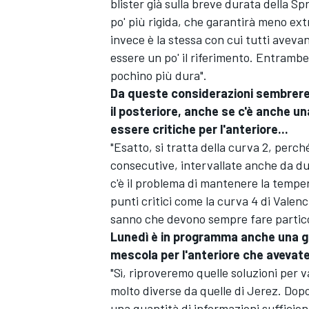
blister già sulla breve durata della S
po' più rigida, che garantirà meno ex
invece è la stessa con cui tutti aveva
essere un po' il riferimento. Entrambe
pochino più dura".
Da queste considerazioni sembrere
il posteriore, anche se c'è anche u
essere critiche per l'anteriore...
"Esatto, si tratta della curva 2, perch
consecutive, intervallate anche da due
c'è il problema di mantenere la temper
punti critici come la curva 4 di Valencia
sanno che devono sempre fare partico
Lunedì è in programma anche una gio
mescola per l'anteriore che avevate 
MONOMARCA
"Sì, riproveremo quelle soluzioni per 
molto diverse da quelle di Jerez. Dop
una quantità di informazioni sufficien