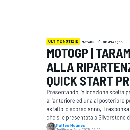
MOTOGP
WEC
ULTIME NOTIZIE
MotoGP
GP d'Aragon
MOTOGP | TARA
ALLA RIPARTENZ
WRC
QUICK START P
Presentando l'allocazione scelta p
all'anteriore ed una al posteriore 
asfalto lo scorso anno, il responsa
che si è presentata a Silverstone 
Matteo Nugnes
Modificato:
5 giu 2025, 08:02