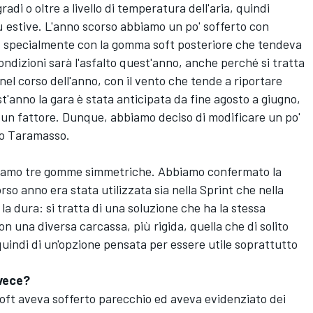
di o oltre a livello di temperatura dell'aria, quindi
 estive. L'anno scorso abbiamo un po' sofferto con
o, specialmente con la gomma soft posteriore che tendeva
condizioni sarà l'asfalto quest'anno, anche perché si tratta
nel corso dell'anno, con il vento che tende a riportare
st'anno la gara è stata anticipata da fine agosto a giugno,
un fattore. Dunque, abbiamo deciso di modificare un po'
tto Taramasso.
rtiamo tre gomme simmetriche. Abbiamo confermato la
orso anno era stata utilizzata sia nella Sprint che nella
la dura: si tratta di una soluzione che ha la stessa
 una diversa carcassa, più rigida, quella che di solito
quindi di un'opzione pensata per essere utile soprattutto
.
nvece?
soft aveva sofferto parecchio ed aveva evidenziato dei