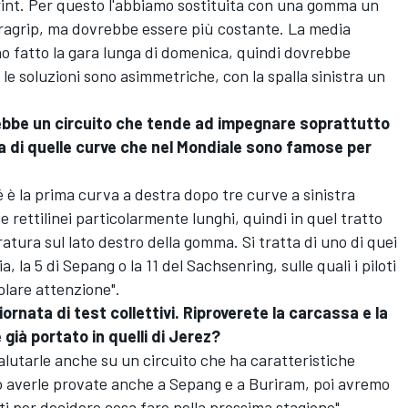
print. Per questo l'abbiamo sostituita con una gomma un
tragrip, ma dovrebbe essere più costante. La media
no fatto la gara lunga di domenica, quindi dovrebbe
 le soluzioni sono asimmetriche, con la spalla sinistra un
bbe un circuito che tende ad impegnare soprattutto
na di quelle curve che nel Mondiale sono famose per
é è la prima curva a destra dopo tre curve a sinistra
 rettilinei particolarmente lunghi, quindi in quel tratto
atura sul lato destro della gomma. Si tratta di uno di quei
, la 5 di Sepang o la 11 del Sachsenring, sulle quali i piloti
lare attenzione".
rnata di test collettivi. Riproverete la carcassa e la
già portato in quelli di Jerez?
valutarle anche su un circuito che ha caratteristiche
o averle provate anche a Sepang e a Buriram, poi avremo
ti per decidere cosa fare nella prossima stagione".