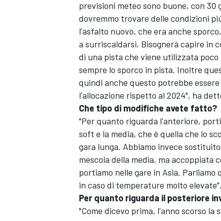
previsioni meteo sono buone, con 30 gra
dovremmo trovare delle condizioni più
l'asfalto nuovo, che era anche sporc
a surriscaldarsi. Bisognerà capire in 
di una pista che viene utilizzata poco 
sempre lo sporco in pista. Inoltre que
quindi anche questo potrebbe essere 
l'allocazione rispetto al 2024", ha de
Che tipo di modifiche avete fatto?
"Per quanto riguarda l'anteriore, po
soft e la media, che è quella che lo sc
gara lunga. Abbiamo invece sostituito 
mescola della media, ma accoppiata con
portiamo nelle gare in Asia. Parliamo 
ENDURANCE/GT
in caso di temperature molto elevate"
Per quanto riguarda il posteriore i
"Come dicevo prima, l'anno scorso la 