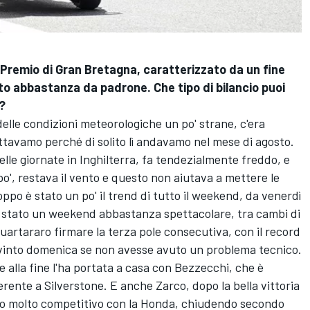
 Premio di Gran Bretagna, caratterizzato da un fine
to abbastanza da padrone. Che tipo di bilancio puoi
e?
elle condizioni meteorologiche un po' strane, c'era
ettavamo perché di solito lì andavamo nel mese di agosto.
belle giornate in Inghilterra, fa tendezialmente freddo, e
o', restava il vento e questo non aiutava a mettere le
o è stato un po' il trend di tutto il weekend, da venerdì
stato un weekend abbastanza spettacolare, tra cambi di
uartararo firmare la terza pole consecutiva, con il record
 vinto domenica se non avesse avuto un problema tecnico.
 e alla fine l'ha portata a casa con Bezzecchi, che è
fferente a Silverstone. E anche Zarco, dopo la bella vittoria
to molto competitivo con la Honda, chiudendo secondo