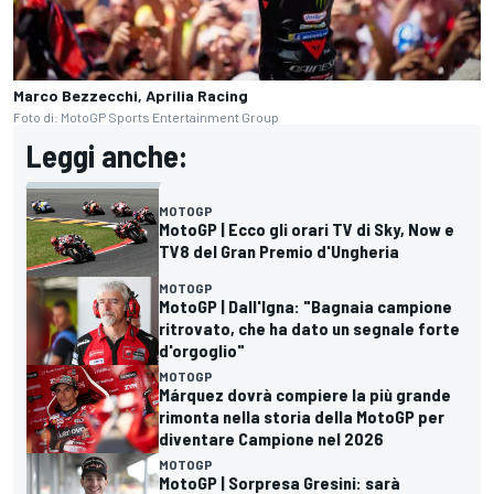
Marco Bezzecchi, Aprilia Racing
Foto di: MotoGP Sports Entertainment Group
Leggi anche:
MOTOGP
MotoGP | Ecco gli orari TV di Sky, Now e
TV8 del Gran Premio d'Ungheria
MOTOGP
MotoGP | Dall'Igna: "Bagnaia campione
ritrovato, che ha dato un segnale forte
d'orgoglio"
MOTOGP
Márquez dovrà compiere la più grande
rimonta nella storia della MotoGP per
diventare Campione nel 2026
MOTOGP
MotoGP | Sorpresa Gresini: sarà