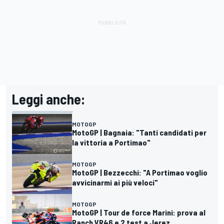
Leggi anche:
MOTOGP
MotoGP | Bagnaia: "Tanti candidati per
la vittoria a Portimao"
MOTOGP
MotoGP | Bezzecchi: "A Portimao voglio
avvicinarmi ai più veloci"
MOTOGP
MotoGP | Tour de force Marini: prova al
Ranch VR46 e 2 test a Jerez