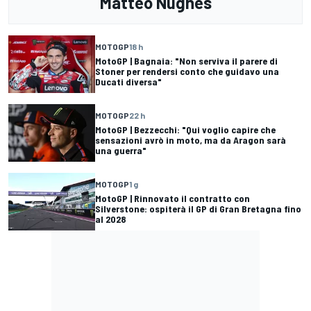
Matteo Nugnes
MOTOGP
18 h
MotoGP | Bagnaia: "Non serviva il parere di
Stoner per rendersi conto che guidavo una
Ducati diversa"
MOTOGP
22 h
MotoGP | Bezzecchi: "Qui voglio capire che
sensazioni avrò in moto, ma da Aragon sarà
una guerra"
MOTOGP
1 g
MotoGP | Rinnovato il contratto con
Silverstone: ospiterà il GP di Gran Bretagna fino
al 2028