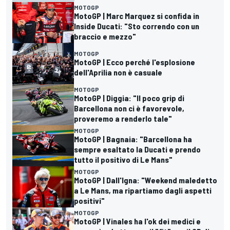
MOTOGP
MotoGP | Marc Marquez si confida in
Inside Ducati: "Sto correndo con un
braccio e mezzo"
MOTOGP
MotoGP | Ecco perché l'esplosione
dell'Aprilia non è casuale
MOTOGP
MotoGP | Diggia: "Il poco grip di
Barcellona non ci è favorevole,
proveremo a renderlo tale"
MOTOGP
MotoGP | Bagnaia: "Barcellona ha
sempre esaltato la Ducati e prendo
tutto il positivo di Le Mans"
MOTOGP
MotoGP | Dall'Igna: "Weekend maledetto
a Le Mans, ma ripartiamo dagli aspetti
positivi"
MOTOGP
MotoGP | Vinales ha l'ok dei medici e