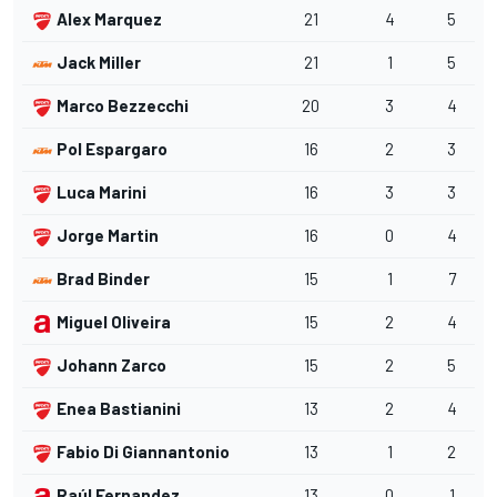
Alex Marquez
21
4
5
Jack Miller
21
1
5
Marco Bezzecchi
20
3
4
Pol Espargaro
16
2
3
Luca Marini
16
3
3
Jorge Martin
16
0
4
Brad Binder
15
1
7
Miguel Oliveira
15
2
4
Johann Zarco
15
2
5
Enea Bastianini
13
2
4
Fabio Di Giannantonio
13
1
2
Raúl Fernandez
13
0
1