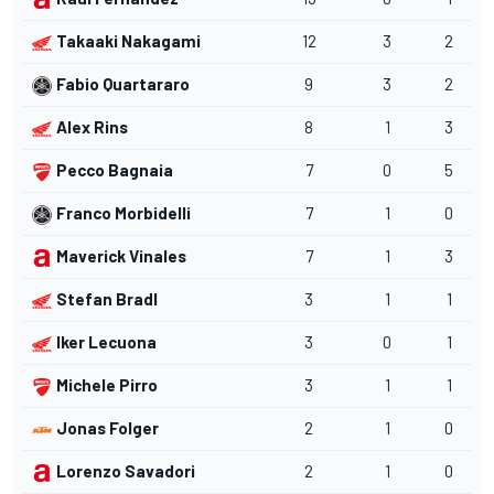
Takaaki Nakagami
12
3
2
Fabio Quartararo
9
3
2
Alex Rins
8
1
3
Pecco Bagnaia
7
0
5
Franco Morbidelli
7
1
0
Maverick Vinales
7
1
3
Stefan Bradl
3
1
1
Iker Lecuona
3
0
1
Michele Pirro
3
1
1
Jonas Folger
2
1
0
Lorenzo Savadori
2
1
0