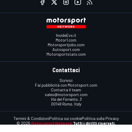
InsideEvs.it
Motor1.com
Motorsportjobs.com
Autosport.com
Motorsportstats.com
Contattaci
Scrivici
Fai pubblicità con Mototsport.com
Contatta il team
sales@motorsport.com
Via del Fornetto, 3
00149 Roma, Italy
Termini & Condizioni
Politica sui cookie
Politica sulla Privacy
© 2026
Motorsport Network
Tutti i diritti riservati.