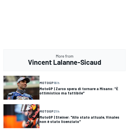
More from
Vincent Lalanne-Sicaud
MOTOGP
16 h
MotoGP | Zarco spera di tornare a Misano: "È
ottimistico ma fattibile"
MOTOGP
21 h
MotoGP | Steiner: "Allo stato attuale, Vinales
non è stato licenziato"