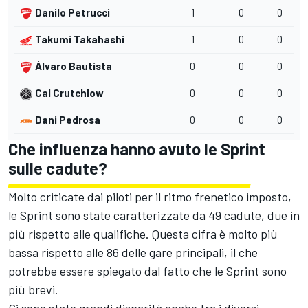
Danilo Petrucci
1
0
0
Takumi Takahashi
1
0
0
Álvaro Bautista
0
0
0
Cal Crutchlow
0
0
0
Dani Pedrosa
0
0
0
Che influenza hanno avuto le Sprint
sulle cadute?
Molto criticate dai piloti per il ritmo frenetico imposto,
le Sprint sono state caratterizzate da 49 cadute, due in
più rispetto alle qualifiche. Questa cifra è molto più
bassa rispetto alle 86 delle gare principali, il che
potrebbe essere spiegato dal fatto che le Sprint sono
più brevi.
Ci sono state grandi disparità anche tra i diversi