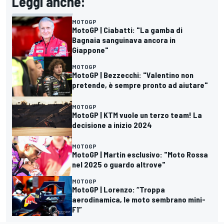
Leggi anche:
MOTOGP
MotoGP | Ciabatti: "La gamba di
Bagnaia sanguinava ancora in
Giappone"
MOTOGP
MotoGP | Bezzecchi: "Valentino non
pretende, è sempre pronto ad aiutare"
MOTOGP
MotoGP | KTM vuole un terzo team! La
decisione a inizio 2024
MOTOGP
MotoGP | Martin esclusivo: "Moto Rossa
nel 2025 o guardo altrove"
MOTOGP
MotoGP | Lorenzo: “Troppa
aerodinamica, le moto sembrano mini-
F1”