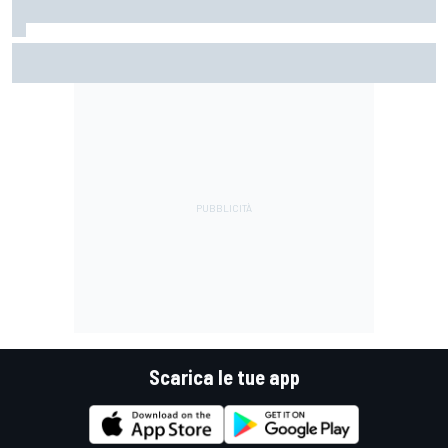
MotoGP | Acosta: "La pista peggiore per KTM, era come
guidare un trapano da cantiere!"
Scarica le tue app