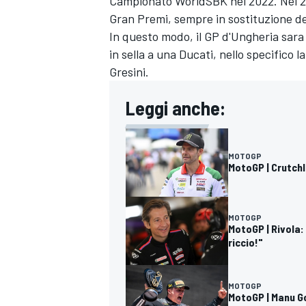
Campionato WorldSBK nel 2022. Nel 20
Gran Premi, sempre in sostituzione del
In questo modo, il GP d'Ungheria sara 
in sella a una Ducati, nello specifico l
Gresini.
Leggi anche:
MOTOGP
MotoGP | Crutch
MOTOGP
MotoGP | Rivola:
riccio!"
ENDURANCE/GT
MOTOGP
MotoGP | Manu Go