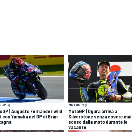
OGP
1 g
MOTOGP
1 g
oGP | Augusto Fernandez wild
MotoGP | Ogura arriva a
d con Yamaha nel GP di Gran
Silverstone senza essere mai
tagna
sceso dalla moto durante le
vacanze