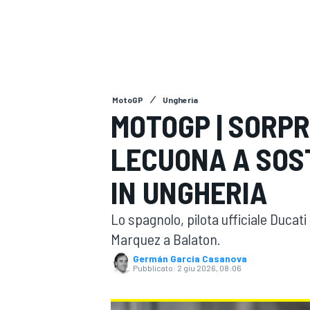
MOTOGP
WEC
MotoGP
Ungheria
MOTOGP | SORPR
LECUONA A SOS
WRC
IN UNGHERIA
Lo spagnolo, pilota ufficiale Ducati
Marquez a Balaton.
Germán Garcia Casanova
Pubblicato:
2 giu 2026, 08:06