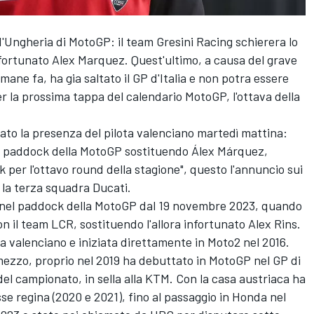
d'Ungheria di MotoGP: il team
Gresini Racing
schierera lo
nfortunato
Alex Marquez
. Quest'ultimo, a causa del grave
mane fa, ha gia saltato il GP d'Italia e non potra essere
la prossima tappa del calendario MotoGP, l'ottava della
ato la presenza del pilota valenciano martedì mattina:
l paddock della MotoGP sostituendo Álex Márquez,
k per l'ottavo round della stagione", questo l'annuncio sui
e la terza squadra Ducati.
 nel paddock della MotoGP dal 19 novembre 2023, quando
on il
team LCR
, sostituendo l'allora infortunato
Alex Rins
.
a valenciano e iniziata direttamente in Moto2 nel 2016.
 mezzo, proprio nel 2019 ha debuttato in MotoGP nel GP di
el campionato, in sella alla KTM. Con la casa austriaca ha
sse regina (2020 e 2021), fino al passaggio in Honda nel