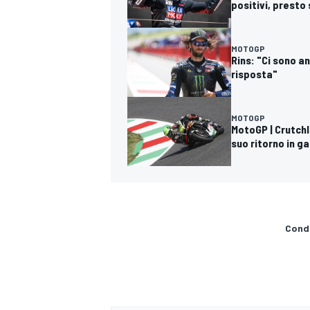
positivi, presto
MOTOGP
Rins: "Ci sono a
risposta"
MOTOGP
MotoGP | Crutchlo
suo ritorno in g
Condi
MONOMARCA