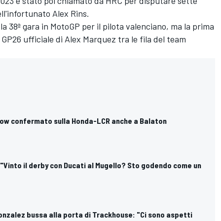
23 e stato poi chiamato da HRC per disputare sette
l'infortunato Alex Rins.
la 38ª gara in MotoGP per il pilota valenciano, ma la prima
a GP26 ufficiale di Alex Marquez tra le fila del team
low confermato sulla Honda-LCR anche a Balaton
 "Vinto il derby con Ducati al Mugello? Sto godendo come un
nzalez bussa alla porta di Trackhouse: "Ci sono aspetti