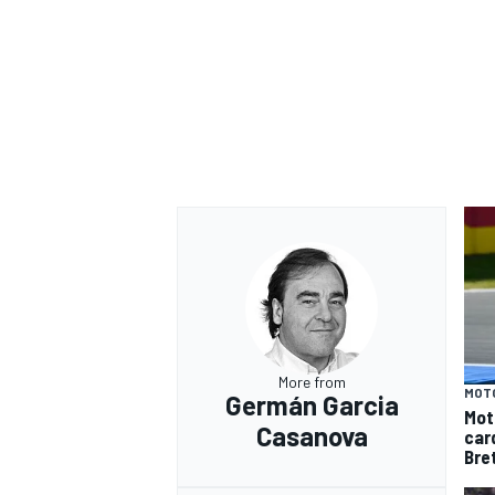
More from
MOT
Germán Garcia
Mot
Casanova
car
Bre