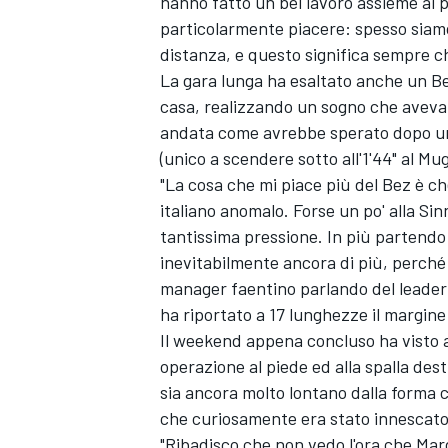
hanno fatto un bel lavoro assieme ai p
particolarmente piacere: spesso siamo
distanza, e questo significa sempre ch
La gara lunga ha esaltato anche un Bez
casa, realizzando un sogno che aveva
andata come avrebbe sperato dopo una
(unico a scendere sotto all'1'44" al Muge
"La cosa che mi piace più del Bez è c
italiano anomalo. Forse un po' alla Si
tantissima pressione. In più partendo 
inevitabilmente ancora di più, perché s
manager faentino parlando del leader 
ha riportato a 17 lunghezze il margine
Il weekend appena concluso ha visto an
operazione al piede ed alla spalla dest
sia ancora molto lontano dalla forma c
RALLY
che curiosamente era stato innescato
"Ribadisco che non vedo l'ora che Mar