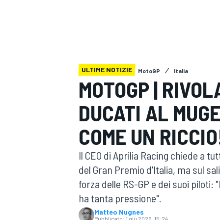
MOTOGP
WEC
ULTIME NOTIZIE
MotoGP
Italia
MOTOGP | RIVOL
DUCATI AL MUG
WRC
COME UN RICCIO
Il CEO di Aprilia Racing chiede a tu
del Gran Premio d'Italia, ma sul sa
forza delle RS-GP e dei suoi piloti:
ha tanta pressione".
Matteo Nugnes
Pubblicato:
1 giu 2026, 15:24