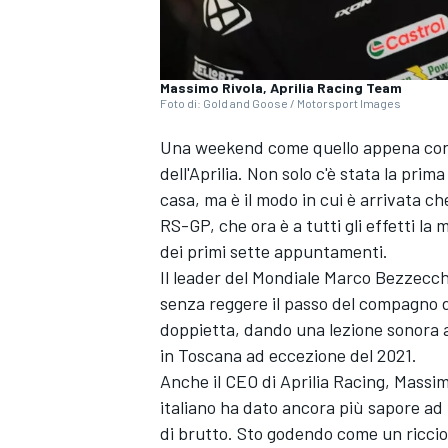
Massimo Rivola, Aprilia Racing Team
Foto di: Gold and Goose / Motorsport Images
Una weekend come quello appena concl
dell'Aprilia. Non solo c'è stata la pri
casa, ma è il modo in cui è arrivata c
RS-GP, che ora è a tutti gli effetti l
dei primi sette appuntamenti.
Il leader del Mondiale
Marco Bezzecch
senza reggere il passo del compagno 
doppietta, dando una lezione sonora ai
in Toscana ad eccezione del 2021.
Anche il CEO di Aprilia Racing, Massim
italiano ha dato ancora più sapore ad
di brutto. Sto godendo come un riccio. 