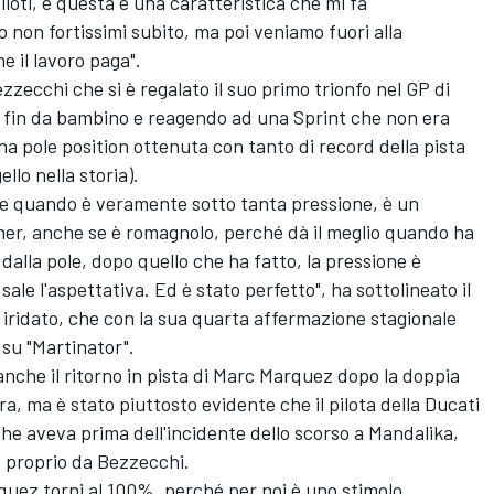
iloti, e questa è una caratteristica che mi fa
 non fortissimi subito, ma poi veniamo fuori alla
e il lavoro paga".
zecchi che si è regalato il suo primo trionfo nel GP di
 fin da bambino e reagendo ad una Sprint che non era
 pole position ottenuta con tanto di record della pista
llo nella storia).
he quando è veramente sotto tanta pressione, è un
nner, anche se è romagnolo, perché dà il meglio quando ha
dalla pole, dopo quello che ha fatto, la pressione è
ale l'aspettativa. Ed è stato perfetto", ha sottolineato il
iridato, che con la sua quarta affermazione stagionale
 su "Martinator".
che il ritorno in pista di
Marc Marquez
dopo la doppia
ra, ma è stato piuttosto evidente che il pilota della Ducati
he aveva prima dell'incidente dello scorso a Mandalika,
 proprio da Bezzecchi.
quez torni al 100%, perché per noi è uno stimolo