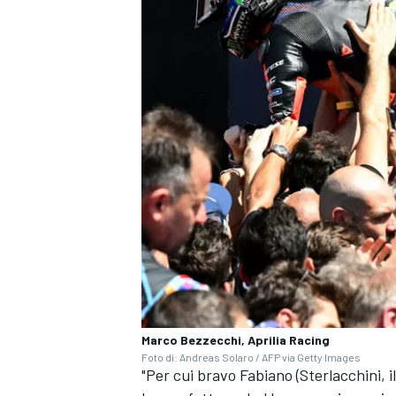
MONOMARCA
Marco Bezzecchi, Aprilia Racing
Foto di: Andreas Solaro / AFP via Getty Images
"Per cui bravo Fabiano (Sterlacchini, 