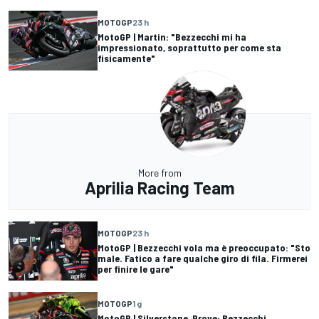
MOTOGP
23 h
MotoGP | Martin: "Bezzecchi mi ha
impressionato, soprattutto per come sta
fisicamente"
More from
Aprilia Racing Team
MOTOGP
23 h
MotoGP | Bezzecchi vola ma è preoccupato: "Sto
male. Fatico a fare qualche giro di fila. Firmerei
per finire le gare"
MOTOGP
1 g
MotoGP | Silverstone, Prove: Bezzecchi